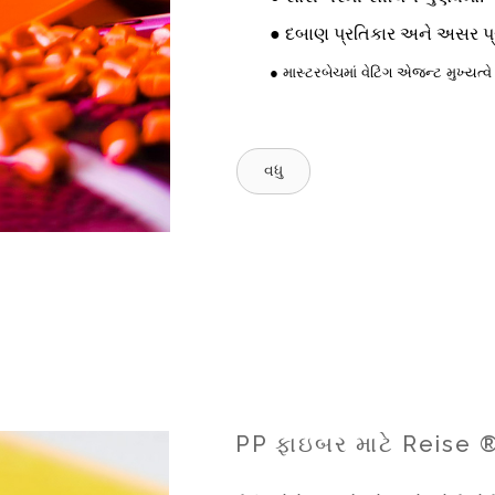
● દબાણ પ્રતિકાર અને અસર પ્રત
● માસ્ટરબેચમાં વેટિંગ એજન્ટ મુખ્યત્
વધુ
PP ફાઇબર માટે Reise ®