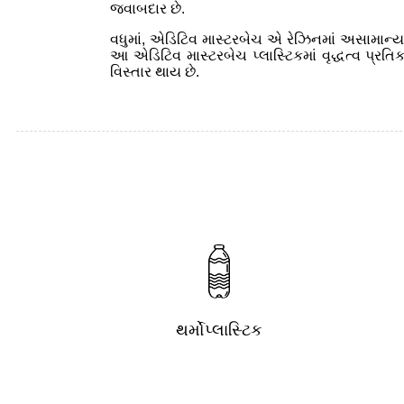
જવાબદાર છે.
વધુમાં, એડિટિવ માસ્ટરબેચ એ રેઝિનમાં અસામાન્ય રી
આ એડિટિવ માસ્ટરબેચ પ્લાસ્ટિકમાં વૃદ્ધત્વ પ્રતિ
વિસ્તાર થાય છે.
થર્મોપ્લાસ્ટિક