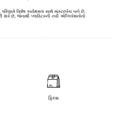
પરિણામે વિશેષ કાર્યક્ષમતા સાથે માસ્ટરબેચ બને છે.
કરી શકે છે, જેનાથી પ્લાસ્ટિકની નવી એપ્લિકેશનોનો
ફિલ્મ