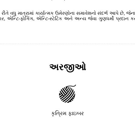
તે વધુ માત્રામાં કાર્યાત્મક ઉમેરણોના સમાવેશનો સંદર્ભ આપે છે, જેના 
કાર, એન્ટિ-ફોગિંગ, એન્ટિ-સ્ટેટિક અને અન્ય જેવા ગુણધર્મો પ્રદાન 
અરજીઓ
કૃત્રિમ ફાઇબર