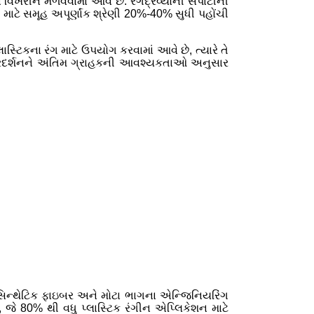
િખેરીને મેળવવામાં આવે છે. રંગદ્રવ્યોની સપાટીની
ો માટે સમૂહ અપૂર્ણાંક શ્રેણી 20%-40% સુધી પહોંચી
્ટિકના રંગ માટે ઉપયોગ કરવામાં આવે છે, ત્યારે તે
 રંગ પ્રદર્શનને અંતિમ ગ્રાહકની આવશ્યકતાઓ અનુસાર
, સિન્થેટિક ફાઇબર અને મોટા ભાગના એન્જિનિયરિંગ
ે, જે 80% થી વધુ પ્લાસ્ટિક રંગીન એપ્લિકેશન માટે