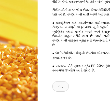
રીઈઝ મોનો માસ્ટરબેચનો ઉપયોગ પોલીપ્રોપ
રીઈઝ મોનો માસ્ટરબેચ ઉત્તમ સ્પિનનેબિલિટી 
પૂર્ણ કરે છે, રંગદ્રવ્યની સારી ગરમી પ્રતિકા
● ફોર્મ્યુલેશન માટે, ટાઇટેનિયમ ડાયોક્સાઇડ
રંગદ્રવ્ય સામગ્રી માત્ર 40% સુધી પહોંચી
પ્રક્રિયા કરવી મુશ્કેલ બનશે અને રંગદ્
ઉપયોગ વાહક તરીકે થાય છે, અને સંયોજન
રંગદ્રવ્યની સાંદ્રતા ગ્રાહકની જરૂરિયાતો
છે.
● પોલીપ્રોપીલીન મીણનો ઉપયોગ એક્સટ્રુઝન સ
ફાયદાકારક છે.
● સામાન્ય રીતે ફાઇબર-ગ્રેડ PP રેઝિન (મ
સ્વરૂપમાં ઉપયોગ કરવો શ્રેષ્ઠ છે.
વધુ