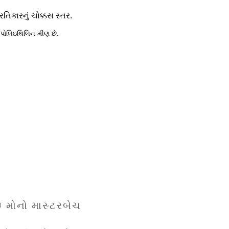
િકારનું ચોક્કસ સ્તર.
વે પોલિઇથિલિન મીણ છે.
 મોનો માસ્ટરબેચ