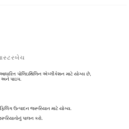
માસ્ટરબેચ
આધારિત પોલિઇથિલિન એપ્લીકેશન માટે યોગ્ય છે,
બલ અને પાઇપ.
ફિલિંગ ઉત્પાદન જરૂરિયાત માટે યોગ્ય.
રૂરિયાતોનું પાલન કરો.