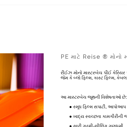
PE માટે Reise ® મોનો 
રીઈઝ મોનો માસ્ટરબેચ પીઈ કેરિયર 
જેમ કે બ્લો ફિલ્મ, કાસ્ટ ફિલ્મ, કે
આ માસ્ટરબેચ જૂથની વિશેષતાઓ છે:
● સ્મૂધ ફિલ્મ સપાટી, આપોઆપ 
● ખાદ્ય સ્વચ્છતા કામગીરીની જ
● સારી ગરમી-સીલિંગ ગુણધર્મો.