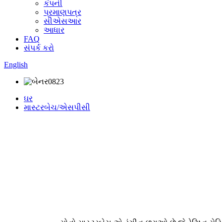
કંપની
પ્રમાણપત્ર
સીએસઆર
આધાર
FAQ
સંપર્ક કરો
English
ઘર
માસ્ટરબેચ/એસપીસી