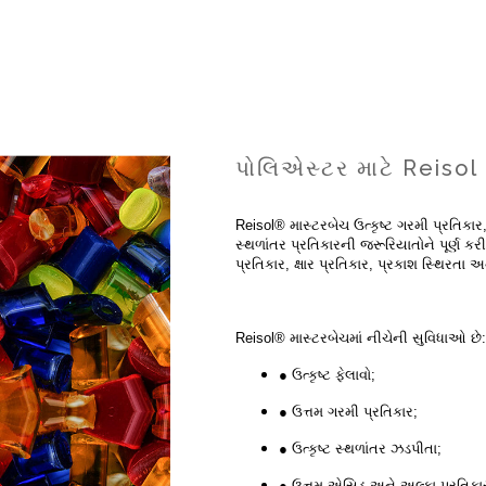
પોલિએસ્ટર માટે Reisol
Reisol® માસ્ટરબેચ ઉત્કૃષ્ટ ગરમી પ્રતિકાર,
સ્થળાંતર પ્રતિકારની જરૂરિયાતોને પૂર્ણ ક
પ્રતિકાર, ક્ષાર પ્રતિકાર, પ્રકાશ સ્થિરતા 
Reisol® માસ્ટરબેચમાં નીચેની સુવિધાઓ છે
● ઉત્કૃષ્ટ ફેલાવો;
● ઉત્તમ ગરમી પ્રતિકાર;
● ઉત્કૃષ્ટ સ્થળાંતર ઝડપીતા;
● ઉત્તમ એસિડ અને અલ્કા પ્રતિકા