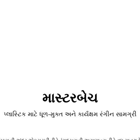
માસ્ટરબેચ
પ્લાસ્ટિક માટે ધૂળ-મુક્ત અને કાર્યક્ષમ રંગીન સામગ્રી