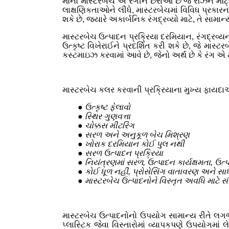
મોનો માસ્ટરબેચ એ રંગીન છરાઓ છે જે રેઝિન મેટ્ર
લાક્ષણિકતાઓને લીધે, માસ્ટરબેચમાં વિવિધ પ્રકારના
શકે છે, જ્યારે અકાર્બનિક રંગદ્રવ્યો માટે, તે સામા
માસ્ટરબેચ ઉત્પાદન પ્રક્રિયા દરમિયાન, રંગદ્રવ્ય
ઉત્કૃષ્ટ વિખેરાઈને પ્રદર્શિત કરી શકે છે, જે મા
કસ્ટમાઇઝ કરવામાં આવે છે, જેનો અર્થ છે કે રંગ એ મ
માસ્ટરબેચ કલર કરવાની પ્રક્રિયાના મુખ્ય ફાયદા
● ઉત્કૃષ્ટ ફેલાવો
● સ્થિર ગુણવત્તા
● ચોક્કસ મીટરિંગ
● સરળ અને અનુકૂળ બેચ મિશ્રણ
● ખોરાક દરમિયાન કોઈ પુલ નથી
● સરળ ઉત્પાદન પ્રક્રિયા
● નિયંત્રણમાં સરળ, ઉત્પાદન કાર્યક્ષમતા, ઉત્
● કોઈ ધૂળ નહીં, પ્રોસેસિંગ વાતાવરણ અને સા
● માસ્ટરબેચ ઉત્પાદનોને વિસ્તૃત અવધિ માટે સ
માસ્ટરબેચ ઉત્પાદનોનો ઉપયોગ સામાન્ય રીતે લગભગ
પ્લાસ્ટિક જેવા વિસ્તારોમાં વ્યાપકપણે ઉપયોગમાં 