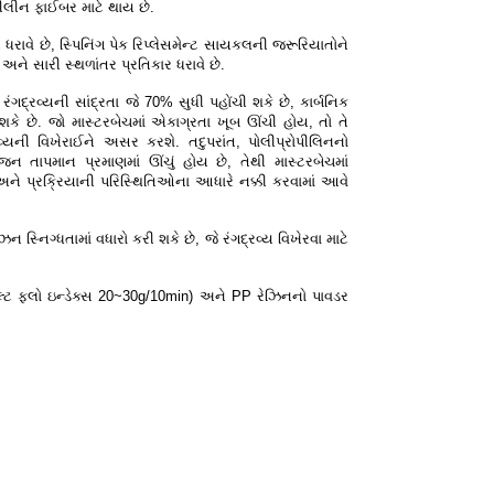
ીલીન ફાઈબર માટે થાય છે.
ધરાવે છે, સ્પિનિંગ પેક રિપ્લેસમેન્ટ સાયકલની જરૂરિયાતોને
ર અને સારી સ્થળાંતર પ્રતિકાર ધરાવે છે.
 રંગદ્રવ્યની સાંદ્રતા જે 70% સુધી પહોંચી શકે છે, કાર્બનિક
 શકે છે. જો માસ્ટરબેચમાં એકાગ્રતા ખૂબ ઊંચી હોય, તો તે
રવ્યની વિખેરાઈને અસર કરશે. તદુપરાંત, પોલીપ્રોપીલિનનો
 તાપમાન પ્રમાણમાં ઊંચું હોય છે, તેથી માસ્ટરબેચમાં
 અને પ્રક્રિયાની પરિસ્થિતિઓના આધારે નક્કી કરવામાં આવે
્નિગ્ધતામાં વધારો કરી શકે છે, જે રંગદ્રવ્ય વિખેરવા માટે
ેલ્ટ ફ્લો ઇન્ડેક્સ 20~30g/10min) અને PP રેઝિનનો પાવડર