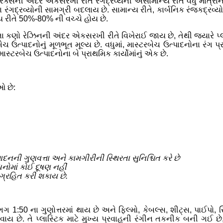
િક્સની અંદર એકસરખી રીતે રંગદ્રવ્યની અસામાન્ય રીતે વધુ માત્રાને વ
 રંગદ્રવ્યોની સામગ્રી બદલાય છે. સામાન્ય રીતે, કાર્બનિક રંજકદ્રવ્ય
ન્ય રીતે 50%-80% ની વચ્ચે હોય છે.
ના કણો રેઝિનની અંદર એકસરખી રીતે વિખેરાઈ જાય છે, તેથી જ્યારે પ્લાસ
સ્ટરબેચ ઉત્પાદનોનું મૂળભૂત મૂલ્ય છે. વધુમાં, માસ્ટરબેચ ઉત્પાદનોના
ાસ્ટરબેચ ઉત્પાદનોના બે પ્રાથમિક કાર્યોમાંનું એક છે.
ઓ છે:
પાદનની ગુણવત્તા અને કામગીરીની સ્થિરતા સુનિશ્ચિત કરે છે
ધનોમાં કોઈ દૂષણ નહીં
ંગ્રહિત કરી શકાય છે.
 1:50 ના ગુણોત્તરમાં થાય છે અને ફિલ્મો, કેબલ્સ, શીટ્સ, પાઈપો
લેવાય છે. તે પ્લાસ્ટિક માટે મુખ્ય પ્રવાહની રંગીન તકનીક બની ગઈ છ