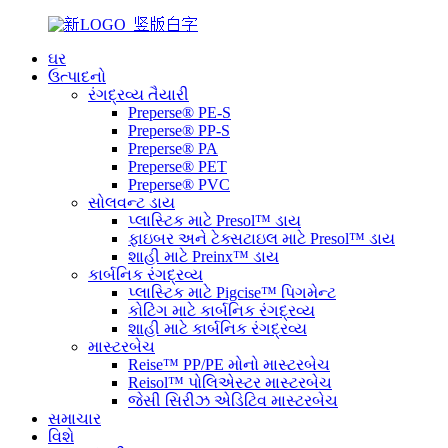
ઘર
ઉત્પાદનો
રંગદ્રવ્ય તૈયારી
Preperse® PE-S
Preperse® PP-S
Preperse® PA
Preperse® PET
Preperse® PVC
સોલવન્ટ ડાય
પ્લાસ્ટિક માટે Presol™ ડાય
ફાઇબર અને ટેક્સટાઇલ માટે Presol™ ડાય
શાહી માટે Preinx™ ડાય
કાર્બનિક રંગદ્રવ્ય
પ્લાસ્ટિક માટે Pigcise™ પિગમેન્ટ
કોટિંગ માટે કાર્બનિક રંગદ્રવ્ય
શાહી માટે કાર્બનિક રંગદ્રવ્ય
માસ્ટરબેચ
Reise™ PP/PE મોનો માસ્ટરબેચ
Reisol™ પોલિએસ્ટર માસ્ટરબેચ
જેસી સિરીઝ એડિટિવ માસ્ટરબેચ
સમાચાર
વિશે