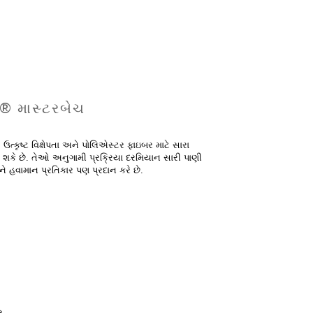
 ® માસ્ટરબેચ
 ઉત્કૃષ્ટ વિક્ષેપતા અને પોલિએસ્ટર ફાઇબર માટે સારા
રી શકે છે. તેઓ અનુગામી પ્રક્રિયા દરમિયાન સારી પાણી
અને હવામાન પ્રતિકાર પણ પ્રદાન કરે છે.
:
ર.