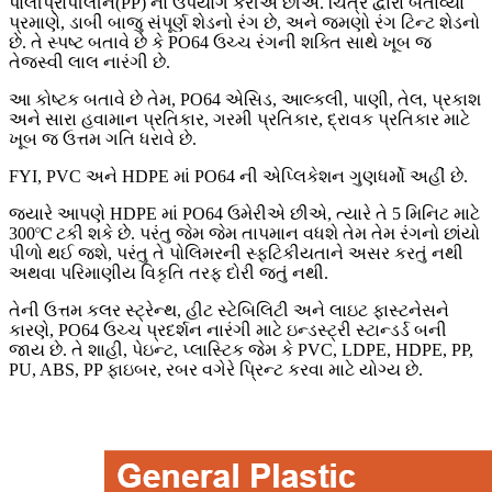
પોલીપ્રોપીલીન(PP) નો ઉપયોગ કરીએ છીએ. ચિત્ર દ્વારા બતાવ્યા
પ્રમાણે, ડાબી બાજુ સંપૂર્ણ શેડનો રંગ છે, અને જમણો રંગ ટિન્ટ શેડનો
છે. તે સ્પષ્ટ બતાવે છે કે PO64 ઉચ્ચ રંગની શક્તિ સાથે ખૂબ જ
તેજસ્વી લાલ નારંગી છે.
આ કોષ્ટક બતાવે છે તેમ, PO64 એસિડ, આલ્કલી, પાણી, તેલ, પ્રકાશ
અને સારા હવામાન પ્રતિકાર, ગરમી પ્રતિકાર, દ્રાવક પ્રતિકાર માટે
ખૂબ જ ઉત્તમ ગતિ ધરાવે છે.
FYI, PVC અને HDPE માં PO64 ની એપ્લિકેશન ગુણધર્મો અહીં છે.
જ્યારે આપણે HDPE માં PO64 ઉમેરીએ છીએ, ત્યારે તે 5 મિનિટ માટે
300℃ ટકી શકે છે. પરંતુ જેમ જેમ તાપમાન વધશે તેમ તેમ રંગનો છાંયો
પીળો થઈ જશે, પરંતુ તે પોલિમરની સ્ફટિકીયતાને અસર કરતું નથી
અથવા પરિમાણીય વિકૃતિ તરફ દોરી જતું નથી.
તેની ઉત્તમ કલર સ્ટ્રેન્થ, હીટ સ્ટેબિલિટી અને લાઇટ ફાસ્ટનેસને
કારણે, PO64 ઉચ્ચ પ્રદર્શન નારંગી માટે ઇન્ડસ્ટ્રી સ્ટાન્ડર્ડ બની
જાય છે. તે શાહી, પેઇન્ટ, પ્લાસ્ટિક જેમ કે PVC, LDPE, HDPE, PP,
PU, ​​ABS, PP ફાઇબર, રબર વગેરે પ્રિન્ટ કરવા માટે યોગ્ય છે.