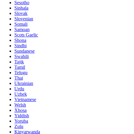
Sesotho
Sinhala
Slovak
Slovenian
Somali
Samoan
Scots Gaelic
Shona
Sindhi
Sundanese
Swahili
Tajik
Tamil
Telugu
Thai
Ukrainian
Urdu
Uzbek
Vietnamese
Welsh
Xhosa
Yiddish
Yoruba
Zulu
Kinyarwanda