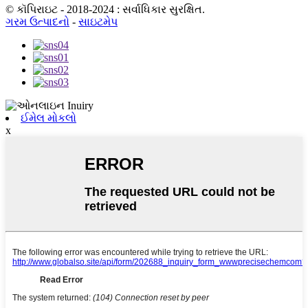
© કૉપિરાઇટ - 2018-2024 : સર્વાધિકાર સુરક્ષિત.
ગરમ ઉત્પાદનો
-
સાઇટમેપ
ઈમેલ મોકલો
x