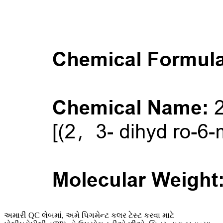
અમારી QC લેબમાં, અમે પિગમેન્ટ કલર ટેસ્ટ કરવા માટે