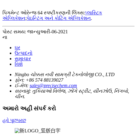
પિગમેન્ટ ઓરેન્જ 64 સ્પષ્ટીકરણની લિંક્સ:
પ્લાસ્ટિક
એપ્લિકેશન
;
પેઇન્ટિંગ અને કોટિંગ એપ્લિકેશન
.
પોસ્ટ સમય: જાન્યુઆરી-06-2021
ના
ઘર
ઉત્પાદનો
સમાચાર
વિશે
Ningbo ચોક્કસ નવી સામગ્રી ટેકનોલોજી CO., LTD
ફોન:
+86 574 88139027
ઈ-મેલ:
sales@precisechem.com
સરનામું:
તુકિયાઓ વિલેજ, ઝોંગે સ્ટ્રીટ, યીનઝોઉ, નિંગબો,
ચીન.
અમારો અહીં સંપર્ક કરો
હવે પૂછપરછ