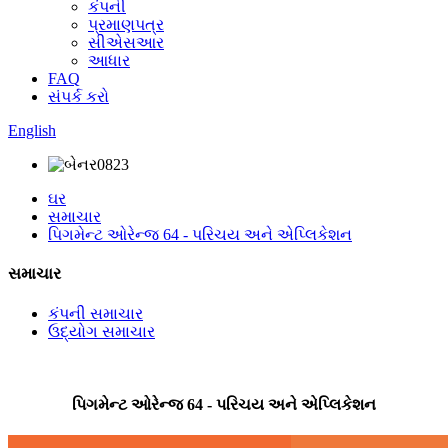
કંપની
પ્રમાણપત્ર
સીએસઆર
આધાર
FAQ
સંપર્ક કરો
English
ઘર
સમાચાર
પિગમેન્ટ ઓરેન્જ 64 - પરિચય અને એપ્લિકેશન
સમાચાર
કંપની સમાચાર
ઉદ્યોગ સમાચાર
પિગમેન્ટ ઓરેન્જ 64 - પરિચય અને એપ્લિકેશન