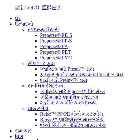
ઘર
ઉત્પાદનો
રંગદ્રવ્ય તૈયારી
Preperse® PE-S
Preperse® PP-S
Preperse® PA
Preperse® PET
Preperse® PVC
સોલવન્ટ ડાય
પ્લાસ્ટિક માટે Presol™ ડાય
ફાઇબર અને ટેક્સટાઇલ માટે Presol™ ડાય
શાહી માટે Preinx™ ડાય
કાર્બનિક રંગદ્રવ્ય
પ્લાસ્ટિક માટે Pigcise™ પિગમેન્ટ
કોટિંગ માટે કાર્બનિક રંગદ્રવ્ય
શાહી માટે કાર્બનિક રંગદ્રવ્ય
માસ્ટરબેચ
Reise™ PP/PE મોનો માસ્ટરબેચ
Reisol™ પોલિએસ્ટર માસ્ટરબેચ
જેસી સિરીઝ એડિટિવ માસ્ટરબેચ
સમાચાર
વિશે