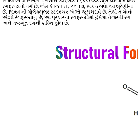
PO64 એ બેન્ઝિમિડાઝોલોન રંગદ્રવ્ય છે, જે ઉચ્ચ-પ્રદર્શન કાર્બનિક
રંગદ્રવ્યનો વર્ગ છે, જેમ કે PY151, PY180, PO36 બધા આ શ્રેણીના
છે. PO64 ની મોલેક્યુલર સ્ટ્રક્ચર એઝો જૂથ ધરાવે છે, તેથી તે મોનો
એઝો રંગદ્રવ્યોનું છે, આ પ્રકારના રંગદ્રવ્યોમાં હંમેશા તેજસ્વી રંગ
અને મજબૂત રંગની શક્તિ હોય છે.