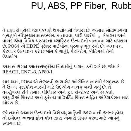
તે ઘણા ક્ષેત્રોમાં વ્યાપકપણે ઉપયોગમાં લેવાય છે. અમારા મોટાભાગના
ગ્રાહકો સૌપ્રથમ માસ્ટરબેચ બનાવવા, પછી પાઈપો ， કેબલ્સ અને
વાયર જેવા વિવિધ પ્રકારના પ્લાસ્ટિક ઉત્પાદનો બનાવવા માટે વપરાય
છે. PO64 એ HDPE પ્રેશર પાઈપોના પ્રમાણભૂત રંગો છે, અલબત્ત,
કેટલાક ઉત્પાદન કરે છે જેમ કે શાહી, પેઇન્ટિંગ, કોટિંગમાં તેનો
ઉપયોગ.
અમારું PO64 આંતરરાષ્ટ્રીય નિયમોનું પાલન કરી શકે છે, જેમ કે
REACH, EN71-3, AP89-1.
સારાંશમાં, PO64 એ તેજસ્વી લાલ શેડ ઓર્ગેનિક નારંગી રંગદ્રવ્ય છે.
તે ઉચ્ચ પ્રદર્શન નારંગી માટે ઉદ્યોગ માનક બની ગયું છે. તે
વર્ચ્યુઅલ રીતે તમામ પોલિમર અને ફૂડ કોન્ટેક્ટ અને રમકડાં,
એફડીએ લિસ્ટેડ અને ફ્રેન્ચ પોઝિટિવ લિસ્ટ સહિત એપ્લિકેશન માટે
યોગ્ય છે.
જો તમને અમારા ઉત્પાદનો વિશે વધુ માહિતી જાણવાની જરૂર હોય,
તો ઇમેઇલ અથવા ફોન કૉલ દ્વારા અમારો સંપર્ક કરવા માટે આપનું
સ્વાગત છે.