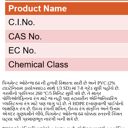
પિગમેન્ટ ઓરેન્જ 64 ની હળવી સ્થિરતા સારી છે અને PVC (2%
ટાઇટેનિયમ ડાયોક્સાઇડ સાથે 1/3 SD) માં 7-8 ગ્રેડ સુધી પહોંચે છે.
ગરમીનો પ્રતિકાર 260 °C/5 મિનિટ સુધી વધે છે. તે માત્ર
પોલિઓલેફિનના રંગ માટે જ નહીં પણ સ્ટાયરીન એન્જિનિયરિંગ
પ્લાસ્ટિકના રંગ માટે પણ લાગુ પડે છે. તે HDPE દબાણવાળી પાઈપોનો
લાક્ષણિક રંગ છે. ઉચ્ચ રંગની શક્તિ, ઉચ્ચ રંગ સંતૃપ્તિ અને ઉત્તમ
એકંદર ગુણધર્મોને લીધે, પિગમેન્ટ ઓરેન્જ 64 ચોક્કસ સ્તરની કિંમત
ઘટ્યા પછી પ્રમાણભૂત નારંગી બની શકે છે.