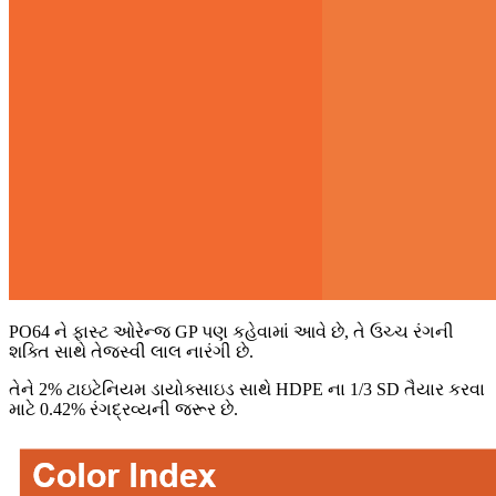
PO64 ને ફાસ્ટ ઓરેન્જ GP પણ કહેવામાં આવે છે, તે ઉચ્ચ રંગની
શક્તિ સાથે તેજસ્વી લાલ નારંગી છે.
તેને 2% ટાઇટેનિયમ ડાયોક્સાઇડ સાથે HDPE ના 1/3 SD તૈયાર કરવા
માટે 0.42% રંગદ્રવ્યની જરૂર છે.