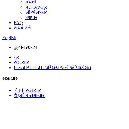
કંપની
પ્રમાણપત્ર
સીએસઆર
આધાર
FAQ
સંપર્ક કરો
English
ઘર
સમાચાર
Presol Black 41- પરિચય અને એપ્લિકેશન
સમાચાર
કંપની સમાચાર
ઉદ્યોગ સમાચાર