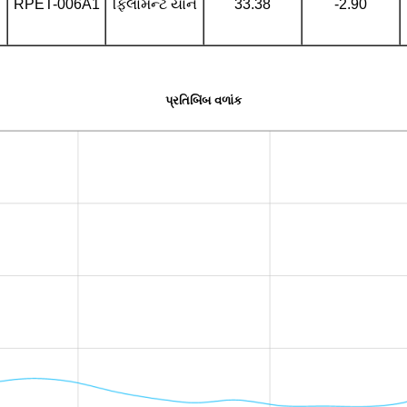
RPET-006A1
ફિલામેન્ટ યાર્ન
33.38
-2.90
પ્રતિબિંબ વળાંક