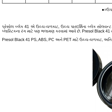
●=ઉપ
પ્રેસોલ બ્લેક 41 એ ઉચ્ચ-ચળકાટ, ઉચ્ચ પારદર્શિતા બ્લેક સોલવન્
પ્લાસ્ટિકના રંગ માટે પણ ભલામણ કરવામાં આવે છે. Presol Black 41 
Presol Black 41 PS, ABS, PC અને PET માટે ઉચ્ચ-ચળકાટ, અતિ-તેજ