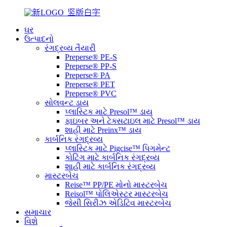
ઘર
ઉત્પાદનો
રંગદ્રવ્ય તૈયારી
Preperse® PE-S
Preperse® PP-S
Preperse® PA
Preperse® PET
Preperse® PVC
સોલવન્ટ ડાય
પ્લાસ્ટિક માટે Presol™ ડાય
ફાઇબર અને ટેક્સટાઇલ માટે Presol™ ડાય
શાહી માટે Preinx™ ડાય
કાર્બનિક રંગદ્રવ્ય
પ્લાસ્ટિક માટે Pigcise™ પિગમેન્ટ
કોટિંગ માટે કાર્બનિક રંગદ્રવ્ય
શાહી માટે કાર્બનિક રંગદ્રવ્ય
માસ્ટરબેચ
Reise™ PP/PE મોનો માસ્ટરબેચ
Reisol™ પોલિએસ્ટર માસ્ટરબેચ
જેસી સિરીઝ એડિટિવ માસ્ટરબેચ
સમાચાર
વિશે