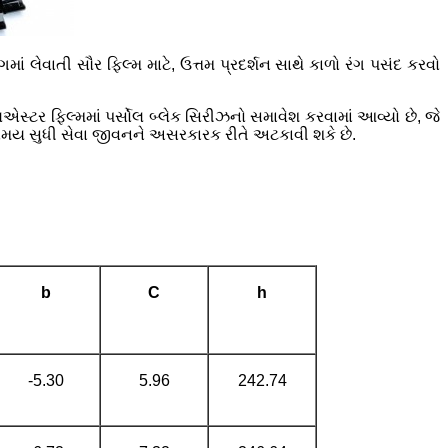
 લેવાતી સૌર ફિલ્મ માટે, ઉત્તમ પ્રદર્શન સાથે કાળો રંગ પસંદ કરવો
િએસ્ટર ફિલ્મમાં પર્સોલ બ્લેક સિરીઝનો સમાવેશ કરવામાં આવ્યો છે, જે
 સમય સુધી સેવા જીવનને અસરકારક રીતે અટકાવી શકે છે.
b
C
h
-5.30
5.96
242.74