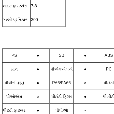
લાઇટ ફાસ્ટનેસ
7-8
ગરમી પ્રતિકાર
300
PS
●
SB
●
ABS
સાન
●
પીએમએમએ
●
PC
પીવીસી-(યુ)
●
PA6/PA66
×
પીઈટી
પીઓએમ
○
પીઈટી ફિલ્મ
●
પીબીટ
પીઇટી ફાઇબર
●
પીપીઓ
-