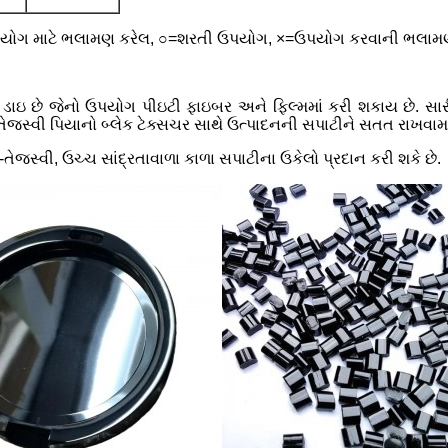
યોગ માટે ભલામણ કરેલ, ○=શરતી ઉપયોગ, ×=ઉપયોગ કરવાની ભલામ
ટ ડાઇ છે જેનો ઉપયોગ પીઇટી ફાઇબર અને ફિલ્મમાં કરી શકાય છે. સાર
તેજસ્વી પિયાનો બ્લેક ટેક્સચર સાથે ઉત્પાદનની સપાટીને સતત રાખવામાં
સ્વી, ઉચ્ચ સાંદ્રતાવાળા કાળા સપાટીના ઉકેલો પ્રદાન કરી શકે છે.