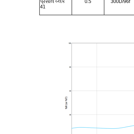
પ્રેસોલ બ્લેક
0.5
300D/96f
41