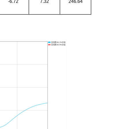
-6.72
7.32
246.64