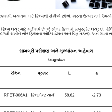
ાશથી બચાવવા માટે ફિલ્મથી ઢાંકીએ છીએ. કારના ઉત્પાદનમાં ઉપયોગમાં
લ્મ લેયર માટે થઈ શકે છે, જે સોલર ફિલ્મનું સબસ્ટ્રેટ લેયર છે. પોલ
્સ જાળવી રાખીને સૌર ફિલ્મના ઓક્સિડેશન અને વિકૃતિકરણ અને લાંબા
સામગ્રી પરીક્ષણ અને મૂલ્યાંકન અહેવાલ
રંગ મૂલ્યાંકન
રેઝિન
પ્રકાર
L
a
RPET-006A1
ફિલામેન્ટ યાર્ન
58.62
-2.73