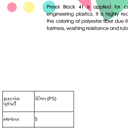
ફાસ્ટનેસ
રેઝિન (PS)
પ્રોપર્ટી
સ્થળાંતર
5