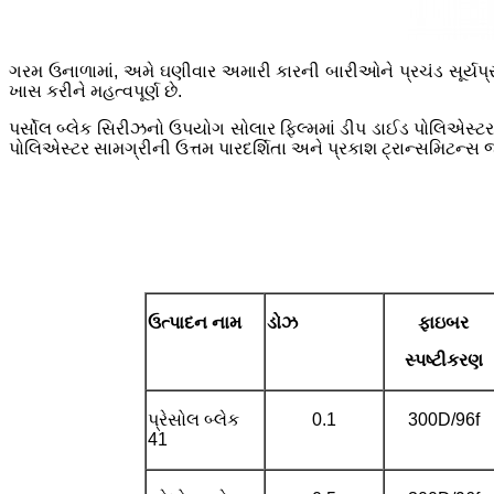
ગરમ ઉનાળામાં, અમે ઘણીવાર અમારી કારની બારીઓને પ્રચંડ સૂર્યપ્રક
ખાસ કરીને મહત્વપૂર્ણ છે.
પર્સોલ બ્લેક સિરીઝનો ઉપયોગ સોલાર ફિલ્મમાં ડીપ ડાઈડ પોલિએસ્ટર ફિ
પોલિએસ્ટર સામગ્રીની ઉત્તમ પારદર્શિતા અને પ્રકાશ ટ્રાન્સમિટન
ઉત્પાદન નામ
ડોઝ
ફાઇબર
સ્પષ્ટીકરણ
પ્રેસોલ બ્લેક
0.1
300D/96f
41