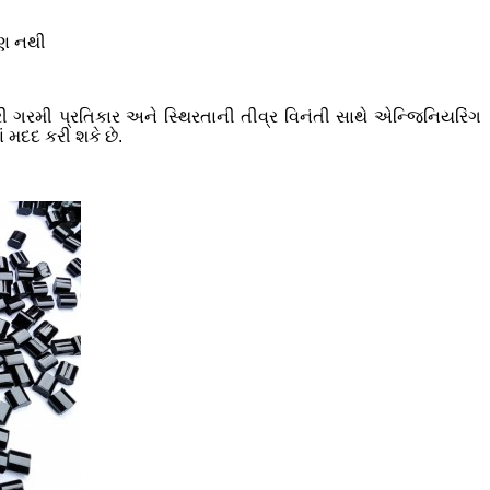
ણ નથી
ી ગરમી પ્રતિકાર અને સ્થિરતાની તીવ્ર વિનંતી સાથે એન્જિનિયરિંગ
 મદદ કરી શકે છે.