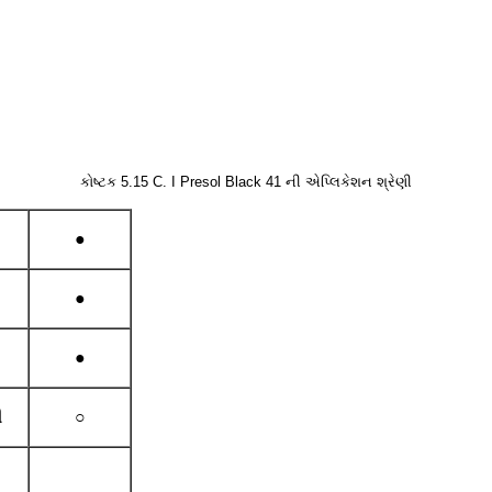
કોષ્ટક 5.15 C. I Presol Black 41 ની એપ્લિકેશન શ્રેણી
●
●
●
ી
○