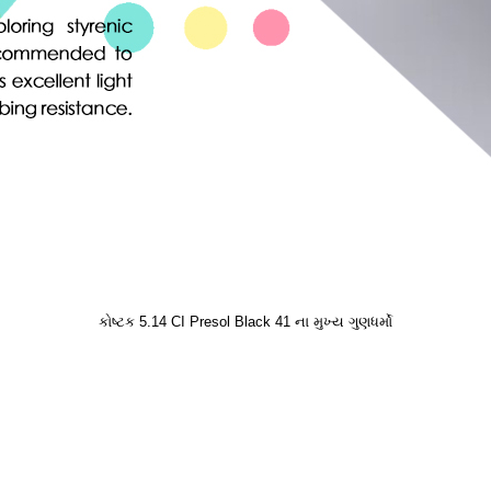
કોષ્ટક 5.14 CI Presol Black 41 ના મુખ્ય ગુણધર્મો