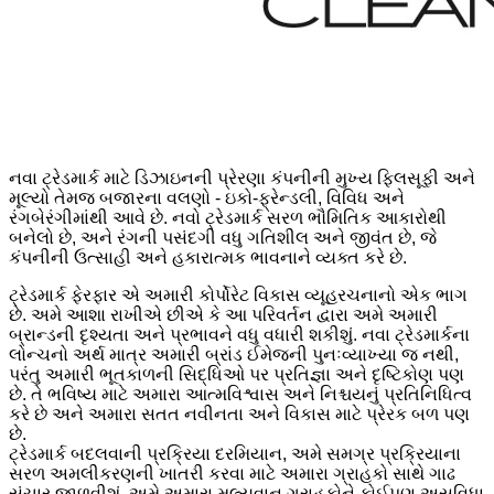
નવા ટ્રેડમાર્ક માટે ડિઝાઇનની પ્રેરણા કંપનીની મુખ્ય ફિલસૂફી અને
મૂલ્યો તેમજ બજારના વલણો - ઇકો-ફ્રેન્ડલી, વિવિધ અને
રંગબેરંગીમાંથી આવે છે. નવો ટ્રેડમાર્ક સરળ ભૌમિતિક આકારોથી
બનેલો છે, અને રંગની પસંદગી વધુ ગતિશીલ અને જીવંત છે, જે
કંપનીની ઉત્સાહી અને હકારાત્મક ભાવનાને વ્યક્ત કરે છે.
ટ્રેડમાર્ક ફેરફાર એ અમારી કોર્પોરેટ વિકાસ વ્યૂહરચનાનો એક ભાગ
છે. અમે આશા રાખીએ છીએ કે આ પરિવર્તન દ્વારા અમે અમારી
બ્રાન્ડની દૃશ્યતા અને પ્રભાવને વધુ વધારી શકીશું. નવા ટ્રેડમાર્કના
લોન્ચનો અર્થ માત્ર અમારી બ્રાંડ ઈમેજની પુનઃવ્યાખ્યા જ નથી,
પરંતુ અમારી ભૂતકાળની સિદ્ધિઓ પર પ્રતિજ્ઞા અને દૃષ્ટિકોણ પણ
છે. તે ભવિષ્ય માટે અમારા આત્મવિશ્વાસ અને નિશ્ચયનું પ્રતિનિધિત્વ
કરે છે અને અમારા સતત નવીનતા અને વિકાસ માટે પ્રેરક બળ પણ
છે.
ટ્રેડમાર્ક બદલવાની પ્રક્રિયા દરમિયાન, અમે સમગ્ર પ્રક્રિયાના
સરળ અમલીકરણની ખાતરી કરવા માટે અમારા ગ્રાહકો સાથે ગાઢ
સંચાર જાળવીશું. અમે અમારા મૂલ્યવાન ગ્રાહકોને કોઈપણ અસુવિધા