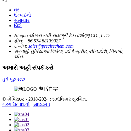
ઘર
ઉત્પાદનો
સમાચાર
વિશે
Ningbo ચોક્કસ નવી સામગ્રી ટેકનોલોજી CO., LTD
ફોન:
+86 574 88139027
ઈ-મેલ:
sales@precisechem.com
સરનામું:
તુકિયાઓ વિલેજ, ઝોંગે સ્ટ્રીટ, યીનઝોઉ, નિંગબો,
ચીન.
અમારો અહીં સંપર્ક કરો
હવે પૂછપરછ
© કૉપિરાઇટ - 2018-2024 : સર્વાધિકાર સુરક્ષિત.
ગરમ ઉત્પાદનો
-
સાઇટમેપ