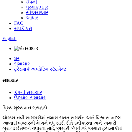
કંપની
પ્રમાણપત્ર
સીએસઆર
આધાર
FAQ
સંપર્ક કરો
English
ઘર
સમાચાર
ટ્રેડમાર્ક અપડેટિંગ સ્ટેટમેન્ટ
સમાચાર
કંપની સમાચાર
ઉદ્યોગ સમાચાર
પ્રિય મૂલ્યવાન ગ્રાહકો,
ચોક્કસ નવી સામગ્રીમાં તમારા સતત સમર્થન અને વિશ્વાસ બદલ
આભાર! બજારની માંગને વધુ સારી રીતે સ્વીકારવા અને અમારી
બ્રાન્ડ ઈમેજને વધારવા માટે, અમારી કંપનીએ અમારા ટ્રેડમાર્કમાં