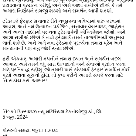
ઘટાડવાનો પ્રયત્ન કરીશું, અને અમે આશા રાખીએ છીએ કે તમે
અમારા નિર્ણયને સમજી શકશો અને સમર્થન આપી શકશો.
ટ્રેડમાર્ક ફેરફાર સત્તાવાર રીતે નજીકના ભવિષ્યમાં શરૂ કરવામાં
આવશે, અને તમે ઉત્પાદન પેકેજિંગ, સત્તાવાર વેબસાઇટ, જાહેરાત
અને અન્ય માધ્યમો પર નવા ટ્રેડમાર્કની એપ્લિકેશન જોશો. અમે
આશા રાખીએ છીએ કે નવો ટ્રેડમાર્ક તમને તાજગીભર્યો અનુભવ
લાવી શકે છે, અને અમે નવા ટ્રેડમાર્ક પ્રત્યેના તમારા પ્રેમ અને
માન્યતાની પણ રાહ જોઈ રહ્યા છીએ.
ફરી એકવાર, અમારી કંપનીને તમારા ધ્યાન અને સમર્થન બદલ
આભાર. અમે તમને વધુ સારા ઉત્પાદનો અને સેવાઓ પ્રદાન કરવા
માટે પ્રતિબદ્ધ રહીશું. જો તમારી પાસે ટ્રેડમાર્ક ફેરફાર સંબંધિત કોઈ
પ્રશ્નો અથવા સૂચનો હોય, તો કૃપા કરીને અમારો સંપર્ક કરવા માટે
નિઃસંકોચ કરો. આભાર!
નિંગબો પ્રિસાઇઝ ન્યૂ મટિરિયલ ટેક્નોલોજી કો., લિ.
5 જૂન, 2024
પોસ્ટનો સમય: જૂન-11-2024
ના