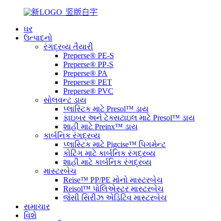
ઘર
ઉત્પાદનો
રંગદ્રવ્ય તૈયારી
Preperse® PE-S
Preperse® PP-S
Preperse® PA
Preperse® PET
Preperse® PVC
સોલવન્ટ ડાય
પ્લાસ્ટિક માટે Presol™ ડાય
ફાઇબર અને ટેક્સટાઇલ માટે Presol™ ડાય
શાહી માટે Preinx™ ડાય
કાર્બનિક રંગદ્રવ્ય
પ્લાસ્ટિક માટે Pigcise™ પિગમેન્ટ
કોટિંગ માટે કાર્બનિક રંગદ્રવ્ય
શાહી માટે કાર્બનિક રંગદ્રવ્ય
માસ્ટરબેચ
Reise™ PP/PE મોનો માસ્ટરબેચ
Reisol™ પોલિએસ્ટર માસ્ટરબેચ
જેસી સિરીઝ એડિટિવ માસ્ટરબેચ
સમાચાર
વિશે