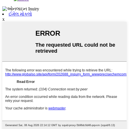
ઈમેલ મોકલો
x