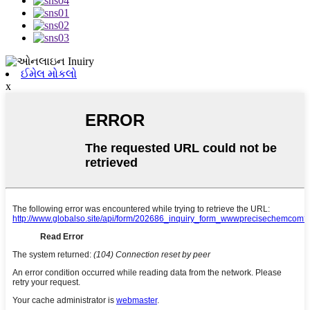
ઈમેલ મોકલો
x