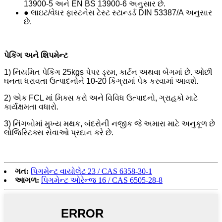
13900-5 અને EN BS 13900-6 અનુસાર છે.
● લાઇટ/વેધર ફાસ્ટનેસ ટેસ્ટ સ્ટાન્ડર્ડ DIN 53387/A અનુસાર
છે.
પેકિંગ અને શિપમેન્ટ
1) નિયમિત પેકિંગ 25kgs પેપર ડ્રમ, કાર્ટન અથવા બેગમાં છે. ઓછી
ઘનતા ધરાવતા ઉત્પાદનોને 10-20 કિગ્રામાં પેક કરવામાં આવશે.
2) એક FCL માં મિક્સ કરો અને વિવિધ ઉત્પાદનો, ગ્રાહકો માટે
કાર્યક્ષમતા વધારો.
3) નિંગબોમાં મુખ્ય મથક, બંદરોની નજીક જે અમારા માટે અનુકૂળ છે
લોજિસ્ટિક્સ સેવાઓ પ્રદાન કરે છે.
ગત:
પિગમેન્ટ વાયોલેટ 23 / CAS 6358-30-1
આગળ:
પિગમેન્ટ ઓરેન્જ 16 / CAS 6505-28-8