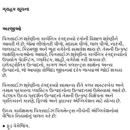
ગ્રાહક સૂચના
અરજીઓ
પિગસાઈઝ શ્રેણીના કાર્બનિક રંગદ્રવ્યો રંગોની વિશાળ શ્રેણીને
આવરી લે છે, જેમાં લીલોતરી પીળો, મધ્યમ પીળો, લાલ પીળો, નારંગી,
લાલચટક, કિરમજી અને ભૂરા વગેરેનો સમાવેશ થાય છે. તેમની ઉત્કૃષ્ટ
લાક્ષણિકતાઓના આધારે, પિગસાઈઝ શ્રેણીના કાર્બનિક રંગદ્રવ્યોનો
ઉપયોગ પેઇન્ટિંગ, પ્લાસ્ટિક, શાહી, વગેરેમાં કરી શકાય છે.
ઇલેક્ટ્રોનિક ઉત્પાદનો, કાગળ અને કલરન્ટ્સ સાથેના અન્ય
ઉત્પાદનો, જે આપણા રોજિંદા જીવનમાં દરેક જગ્યાએ જોઈ શકાય
છે.
પિગસાઈઝ શ્રેણીના રંગદ્રવ્યો સામાન્ય રીતે કલર માસ્ટરબેચ અને
તમામ પ્રકારના પ્લાસ્ટિક ઉત્પાદનોના ઉત્પાદનમાં ઉમેરવામાં આવે છે.
કેટલાક ઉચ્ચ પ્રદર્શન ઉત્પાદનો તેમની ઉત્કૃષ્ટ વિક્ષેપતા અને
પ્રતિકારને કારણે, ફિલ્મો અને ફાઇબર એપ્લિકેશન માટે યોગ્ય છે.
ઉચ્ચ કાર્યક્ષમતા પિગસાઈઝ પિગમેન્ટ્સ નીચેની એપ્લિકેશનોમાં
વૈશ્વિક નિયમોનું પાલન કરે છે:
● ફૂડ પેકેજિંગ.