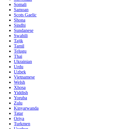
Somali
Samoan
Scots Gaelic
Shona
Sindhi
Sundanese
Swahili
Tajik
Tamil
Telugu
Thai
Ukrainian
Urdu
Uzbek
Vietnamese
Welsh
Xhosa
Yiddish
Yoruba
Zulu
Kinyarwanda
Tatar
Oriya
Turkmen
Uyghur