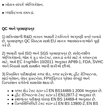
● ખોરાક-સંપર્ક એપ્લિકેશન.
● પ્લાસ્ટિકના રમકડાં.
QC અને પ્રમાણપત્ર
1) શક્તિશાળી R&D તાકાત અમારી ટેકનિકને અગ્રણી સ્તરે બનાવે
છે, પ્રમાણભૂત QC સિસ્ટમ સાથે EU માનક આવશ્યકતાઓને પૂર્ણ
કરે છે.
2) અમારી પાસે ISO અને SGS પ્રમાણપત્ર છે. સંવેદનશીલ
એપ્લિકેશનો, જેમ કે ફૂડ કોન્ટેક્ટ, રમકડાં વગેરે માટે તે કલરન્ટ્સ
માટે, અમે EC રેગ્યુલેશન 10/2011 અનુસાર AP89-1, FDA, SVHC
અને નિયમો સાથે સમર્થન આપી શકીએ છીએ.
3) નિયમિત પરીક્ષણોમાં કલર શેડ, કલર સ્ટ્રેન્થ, હીટ રેઝિસ્ટન્સ,
માઈગ્રેશન, વેધર ફાસ્ટનેસ, FPV(ફિલ્ટર પ્રેશર વેલ્યુ) અને
ડિસ્પરશન વગેરેનો સમાવેશ થાય છે.
● કલર શેડ ટેસ્ટ સ્ટાન્ડર્ડ EN BS14469-1 2004 અનુસાર છે.
● હીટ રેઝિસ્ટન્સ ટેસ્ટ સ્ટાન્ડર્ડ EN12877-2 અનુસાર છે.
● સ્થળાંતર પરીક્ષણ ધોરણ EN BS 14469-4 અનુસાર છે.
● ડિસ્પર્સિબિલિટી ટેસ્ટ સ્ટાન્ડર્ડ EN BS 13900-2, EN BS