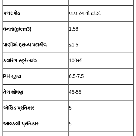
કલર શેડ
લાલ રંગનો છાંયો
ઘનતા(g/cm3)
1.58
પાણીમાં દ્રાવ્ય પદાર્થ
%
≤1.5
કલરિંગ સ્ટ્રેન્થ
%
100±5
PH મૂલ્ય
6.5-7.5
તેલ શોષણ
45-55
એસિડ પ્રતિકાર
5
આલ્કલી પ્રતિકાર
5