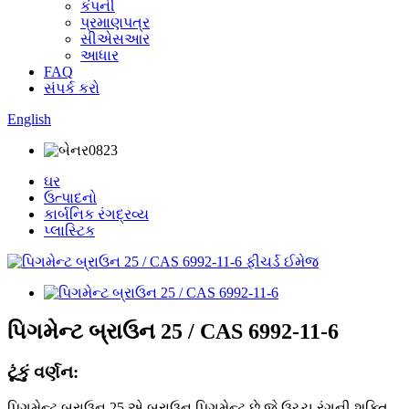
કંપની
પ્રમાણપત્ર
સીએસઆર
આધાર
FAQ
સંપર્ક કરો
English
ઘર
ઉત્પાદનો
કાર્બનિક રંગદ્રવ્ય
પ્લાસ્ટિક
પિગમેન્ટ બ્રાઉન 25 / CAS 6992-11-6
ટૂંકું વર્ણન:
પિગમેન્ટ બ્રાઉન 25 એ બ્રાઉન પિગમેન્ટ છે જે ઉચ્ચ રંગની શક્તિ