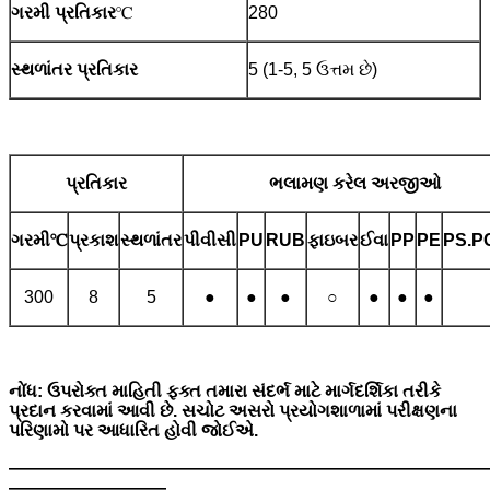
ગરમી પ્રતિકાર
℃
280
સ્થળાંતર પ્રતિકાર
5 (1-5, 5 ઉત્તમ છે)
પ્રતિકાર
ભલામણ કરેલ અરજીઓ
ગરમી
℃
પ્રકાશ
સ્થળાંતર
પીવીસી
PU
RUB
ફાઇબર
ઈવા
PP
PE
PS.P
300
8
5
●
●
●
○
●
●
●
નોંધ: ઉપરોક્ત માહિતી ફક્ત તમારા સંદર્ભ માટે માર્ગદર્શિકા તરીકે
પ્રદાન કરવામાં આવી છે. સચોટ અસરો પ્રયોગશાળામાં પરીક્ષણના
પરિણામો પર આધારિત હોવી જોઈએ.
———————————————————————————
—————————