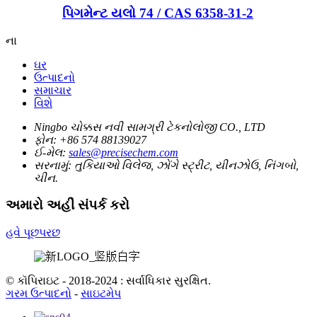
પિગમેન્ટ યલો 74 / CAS 6358-31-2
ના
ઘર
ઉત્પાદનો
સમાચાર
વિશે
Ningbo ચોક્કસ નવી સામગ્રી ટેકનોલોજી CO., LTD
ફોન:
+86 574 88139027
ઈ-મેલ:
sales@precisechem.com
સરનામું:
તુકિયાઓ વિલેજ, ઝોંગે સ્ટ્રીટ, યીનઝોઉ, નિંગબો,
ચીન.
અમારો અહીં સંપર્ક કરો
હવે પૂછપરછ
© કૉપિરાઇટ - 2018-2024 : સર્વાધિકાર સુરક્ષિત.
ગરમ ઉત્પાદનો
-
સાઇટમેપ