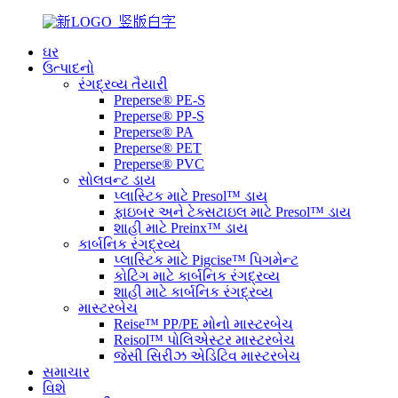
ઘર
ઉત્પાદનો
રંગદ્રવ્ય તૈયારી
Preperse® PE-S
Preperse® PP-S
Preperse® PA
Preperse® PET
Preperse® PVC
સોલવન્ટ ડાય
પ્લાસ્ટિક માટે Presol™ ડાય
ફાઇબર અને ટેક્સટાઇલ માટે Presol™ ડાય
શાહી માટે Preinx™ ડાય
કાર્બનિક રંગદ્રવ્ય
પ્લાસ્ટિક માટે Pigcise™ પિગમેન્ટ
કોટિંગ માટે કાર્બનિક રંગદ્રવ્ય
શાહી માટે કાર્બનિક રંગદ્રવ્ય
માસ્ટરબેચ
Reise™ PP/PE મોનો માસ્ટરબેચ
Reisol™ પોલિએસ્ટર માસ્ટરબેચ
જેસી સિરીઝ એડિટિવ માસ્ટરબેચ
સમાચાર
વિશે