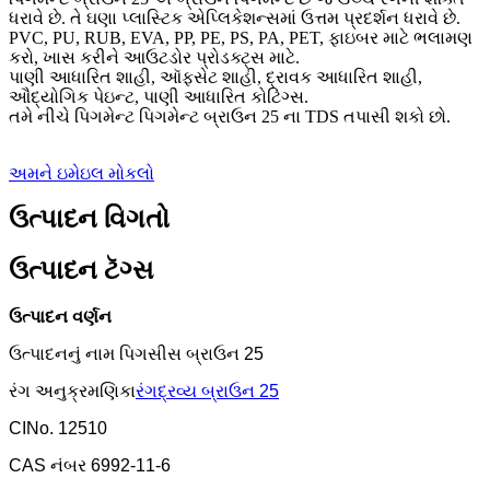
ધરાવે છે. તે ઘણા પ્લાસ્ટિક એપ્લિકેશન્સમાં ઉત્તમ પ્રદર્શન ધરાવે છે.
PVC, PU, ​​RUB, EVA, PP, PE, PS, PA, PET, ફાઇબર માટે ભલામણ
કરો, ખાસ કરીને આઉટડોર પ્રોડક્ટ્સ માટે.
પાણી આધારિત શાહી, ઑફસેટ શાહી, દ્રાવક આધારિત શાહી,
ઔદ્યોગિક પેઇન્ટ, પાણી આધારિત કોટિંગ્સ.
તમે નીચે પિગમેન્ટ પિગમેન્ટ બ્રાઉન 25 ના TDS તપાસી શકો છો.
અમને ઇમેઇલ મોકલો
ઉત્પાદન વિગતો
ઉત્પાદન ટૅગ્સ
ઉત્પાદન વર્ણન
ઉત્પાદનનું નામ પિગસીસ બ્રાઉન 25
રંગ અનુક્રમણિકા
રંગદ્રવ્ય બ્રાઉન 25
CINo. 12510
CAS નંબર 6992-11-6