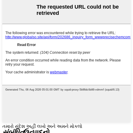
તમારો સંદેશ અહીં લખો અને અમને મોકલો
સંબંધિત
ઉત્પાદનો