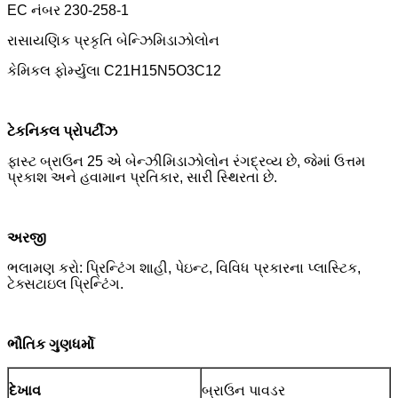
EC નંબર 230-258-1
રાસાયણિક પ્રકૃતિ બેન્ઝિમિડાઝોલોન
કેમિકલ ફોર્મ્યુલા C21H15N5O3C12
ટેકનિકલ પ્રોપર્ટીઝ
ફાસ્ટ બ્રાઉન 25 એ બેન્ઝીમિડાઝોલોન રંગદ્રવ્ય છે, જેમાં ઉત્તમ
પ્રકાશ અને હવામાન પ્રતિકાર, સારી સ્થિરતા છે.
અરજી
ભલામણ કરો: પ્રિન્ટિંગ શાહી, પેઇન્ટ, વિવિધ પ્રકારના પ્લાસ્ટિક,
ટેક્સટાઇલ પ્રિન્ટિંગ.
ભૌતિક ગુણધર્મો
દેખાવ
બ્રાઉન પાવડર