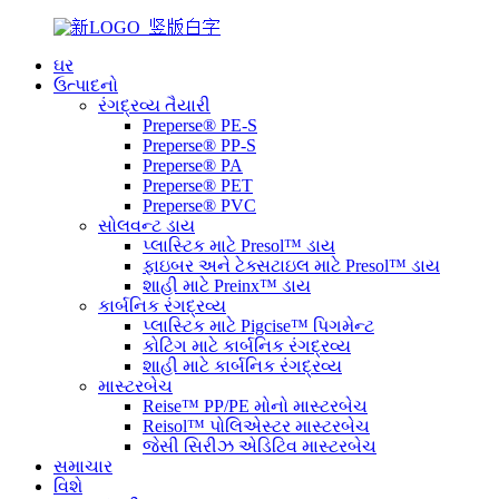
ઘર
ઉત્પાદનો
રંગદ્રવ્ય તૈયારી
Preperse® PE-S
Preperse® PP-S
Preperse® PA
Preperse® PET
Preperse® PVC
સોલવન્ટ ડાય
પ્લાસ્ટિક માટે Presol™ ડાય
ફાઇબર અને ટેક્સટાઇલ માટે Presol™ ડાય
શાહી માટે Preinx™ ડાય
કાર્બનિક રંગદ્રવ્ય
પ્લાસ્ટિક માટે Pigcise™ પિગમેન્ટ
કોટિંગ માટે કાર્બનિક રંગદ્રવ્ય
શાહી માટે કાર્બનિક રંગદ્રવ્ય
માસ્ટરબેચ
Reise™ PP/PE મોનો માસ્ટરબેચ
Reisol™ પોલિએસ્ટર માસ્ટરબેચ
જેસી સિરીઝ એડિટિવ માસ્ટરબેચ
સમાચાર
વિશે