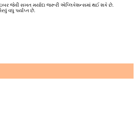
ફાઇબર જેવી સખત મર્યાદા જરૂરી એપ્લિકેશન્સમાં થઈ શકે છે.
ું વધુ પર્યાપ્ત છે.