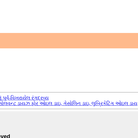
પૂર્વ-વિખરાયેલ રંગદ્રવ્ય
 સોલવન્ટ ડાયઝ ફોર ઓઇલ ડાઇ, ગેસોલિન ડાઇ, લુબ્રિકેટિંગ ઓઇલ ડાય