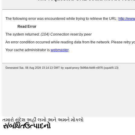
તમારો સંદેશ અહીં લખો અને અમને મોકલો
સંબંધિત
ઉત્પાદનો