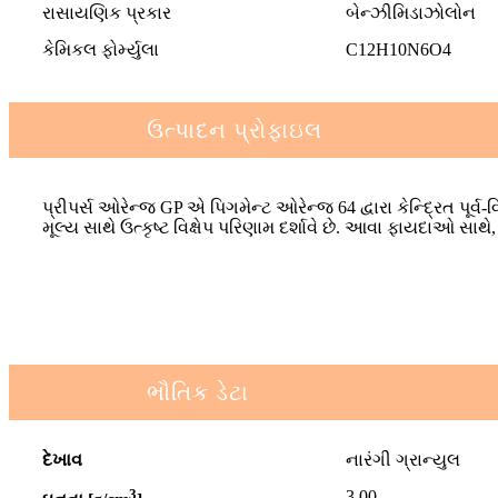
રાસાયણિક પ્રકાર
બેન્ઝીમિડાઝોલોન
કેમિકલ ફોર્મ્યુલા
C12H10N6O4
ઉત્પાદન પ્રોફાઇલ
પ્રીપર્સ ઓરેન્જ GP એ પિગમેન્ટ ઓરેન્જ 64 દ્વારા કેન્દ્રિત પૂર્
મૂલ્ય સાથે ઉત્કૃષ્ટ વિક્ષેપ પરિણામ દર્શાવે છે. આવા ફાયદાઓ 
ભૌતિક ડેટા
દેખાવ
નારંગી ગ્રાન્યુલ
3
3.00