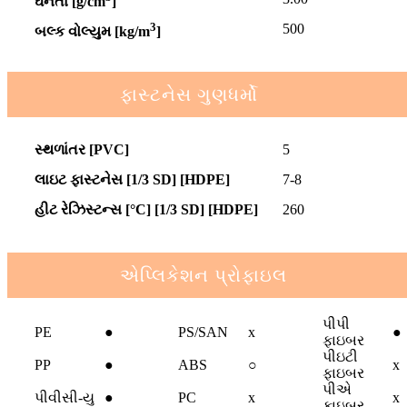
ઘનતા [g/cm
]
3
500
બલ્ક વોલ્યુમ [kg/m
]
ફાસ્ટનેસ ગુણધર્મો
સ્થળાંતર [PVC]
5
લાઇટ ફાસ્ટનેસ [1/3 SD] [HDPE]
7-8
હીટ રેઝિસ્ટન્સ [°C] [1/3 SD] [HDPE]
260
એપ્લિકેશન પ્રોફાઇલ
પીપી
PE
●
PS/SAN
x
●
ફાઇબર
પીઇટી
PP
●
ABS
○
x
ફાઇબર
પીએ
પીવીસી-યુ
●
PC
x
x
ફાઇબર