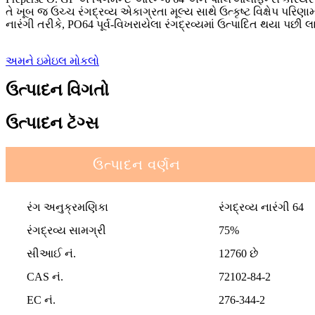
તે ખૂબ જ ઉચ્ચ રંગદ્રવ્ય એકાગ્રતા મૂલ્ય સાથે ઉત્કૃષ્ટ વિક્ષેપ પ
નારંગી તરીકે, PO64 પૂર્વ-વિખરાયેલા રંગદ્રવ્યમાં ઉત્પાદિત થયા પછી લાલ અન
અમને ઇમેઇલ મોકલો
ઉત્પાદન વિગતો
ઉત્પાદન ટૅગ્સ
ઉત્પાદન વર્ણન
રંગ અનુક્રમણિકા
રંગદ્રવ્ય નારંગી 64
રંગદ્રવ્ય સામગ્રી
75%
સીઆઈ નં.
12760 છે
CAS નં.
72102-84-2
EC નં.
276-344-2