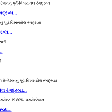
ગદ્રવ્ય...
રવ્ય...
..
લ રંગદ્રવ્ય...
રવ્ય...