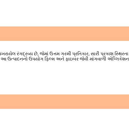
વ-વિખરાયેલ રંગદ્રવ્ય છે, જેમાં ઉત્તમ ગરમી પ્રતિકાર, સારી પ્રકાશ સ્થિ
સાથે, આ ઉત્પાદનનો ઉપયોગ ફિલ્મ અને ફાઇબર જેવી માંગવાળી એપ્લિકેશનમ