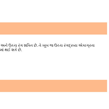
રતા અને ઉચ્ચ રંગ શક્તિ છે. તે ખૂબ જ ઉચ્ચ રંગદ્રવ્ય એકાગ્રતા
ાં થઈ શકે છે.