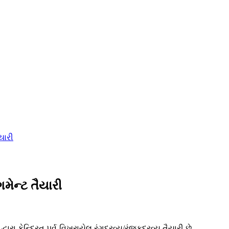
મેન્ટ તૈયારી
 કેન્દ્રિત પૂર્વ-વિખરાયેલ રંગદ્રવ્ય/રંજકદ્રવ્ય તૈયારી છે.