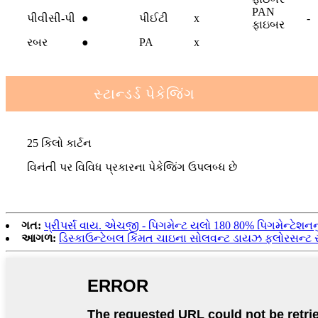
PAN
પીવીસી-પી
●
પીઈટી
x
-
ફાઇબર
રબર
●
PA
x
સ્ટાન્ડર્ડ પેકેજિંગ
25 કિલો કાર્ટન
વિનંતી પર વિવિધ પ્રકારના પેકેજિંગ ઉપલબ્ધ છે
ગત:
પ્રીપર્સ વાય. એચજી - પિગમેન્ટ યલો 180 80% પિગમેન્ટેશનનું 
આગળ:
ડિસ્કાઉન્ટેબલ કિંમત ચાઇના સોલવન્ટ ડાયઝ ફ્લોરસન્ટ