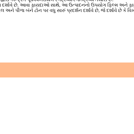
રિણામ દર્શાવે છે. આવા ફાયદાઓ સાથે, આ ઉત્પાદનનો ઉપયોગ ફિલ્મ અને 
ે પીળા બંને ટોન પર વધુ સારું પ્રદર્શન દર્શાવે છે, જે દર્શાવે છે કે વિખેરવ