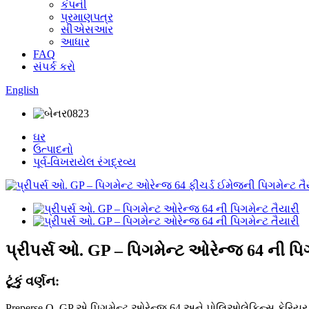
કંપની
પ્રમાણપત્ર
સીએસઆર
આધાર
FAQ
સંપર્ક કરો
English
ઘર
ઉત્પાદનો
પૂર્વ-વિખરાયેલ રંગદ્રવ્ય
પ્રીપર્સ ઓ. GP – પિગમેન્ટ ઓરેન્જ 64 ની પિગ
ટૂંકું વર્ણન:
Preperse O. GP એ પિગમેન્ટ ઓરેન્જ 64 અને પોલિઓલેફિન્સ કેરિયર દ્વારા