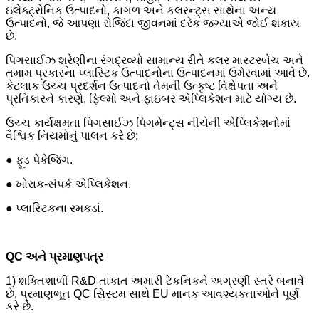
ઇલેક્ટ્રોનિક ઉત્પાદનો, કાગળ અને કલરન્ટ્સ સાથેના અન્ય
ઉત્પાદનો, જે આપણા રોજિંદા જીવનમાં દરેક જગ્યાએ જોઈ શકાય
છે.
પિગસાઈઝ શ્રેણીના રંગદ્રવ્યો સામાન્ય રીતે કલર માસ્ટરબેચ અને
તમામ પ્રકારના પ્લાસ્ટિક ઉત્પાદનોના ઉત્પાદનમાં ઉમેરવામાં આવે છે.
કેટલાક ઉચ્ચ પ્રદર્શન ઉત્પાદનો તેમની ઉત્કૃષ્ટ વિક્ષેપતા અને
પ્રતિકારને કારણે, ફિલ્મો અને ફાઇબર એપ્લિકેશન માટે યોગ્ય છે.
ઉચ્ચ કાર્યક્ષમતા પિગસાઈઝ પિગમેન્ટ્સ નીચેની એપ્લિકેશનોમાં
વૈશ્વિક નિયમોનું પાલન કરે છે:
● ફૂડ પેકેજિંગ.
● ખોરાક-સંપર્ક એપ્લિકેશન.
● પ્લાસ્ટિકના રમકડાં.
QC અને પ્રમાણપત્ર
1) શક્તિશાળી R&D તાકાત અમારી ટેકનિકને અગ્રણી સ્તરે બનાવે
છે, પ્રમાણભૂત QC સિસ્ટમ સાથે EU માનક આવશ્યકતાઓને પૂર્ણ
કરે છે.