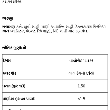
કરીએ છીએ.
અરજી
ભલામણ કરો: યુવી શાહી, પાણી આધારિત શાહી, ટેક્સટાઇલ પ્રિન્ટિંગ
અને પ્લાસ્ટિક, પેઇન્ટ. PA શાહી, NC શાહી માટે સૂચવેલ.
ભૌતિક ગુણધર્મો
દેખાવ
વાયોલેટ પાવડર
કલર શેડ
લાલ રંગનો છાંયો
ઘનતા(g/cm3)
1.50
પાણીમાં દ્રાવ્ય પદાર્થ
≤1.5