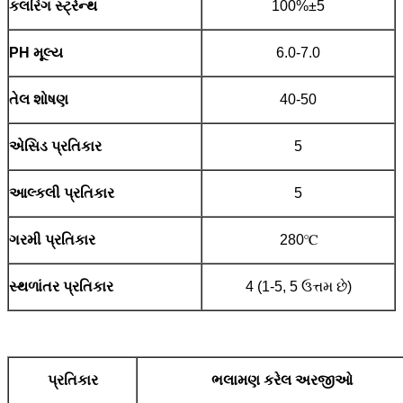
કલરિંગ સ્ટ્રેન્થ
100%±5
PH મૂલ્ય
6.0-7.0
તેલ શોષણ
40-50
એસિડ પ્રતિકાર
5
આલ્કલી પ્રતિકાર
5
ગરમી પ્રતિકાર
280℃
સ્થળાંતર પ્રતિકાર
4 (1-5, 5 ઉત્તમ છે)
પ્રતિકાર
ભલામણ કરેલ અરજીઓ