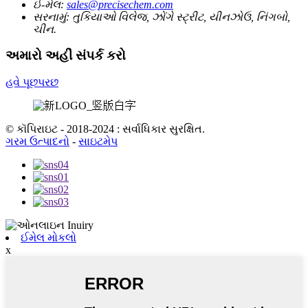
ઈ-મેલ:
sales@precisechem.com
સરનામું:
તુકિયાઓ વિલેજ, ઝોંગે સ્ટ્રીટ, યીનઝોઉ, નિંગબો,
ચીન.
અમારો અહીં સંપર્ક કરો
હવે પૂછપરછ
© કૉપિરાઇટ - 2018-2024 : સર્વાધિકાર સુરક્ષિત.
ગરમ ઉત્પાદનો
-
સાઇટમેપ
ઈમેલ મોકલો
x