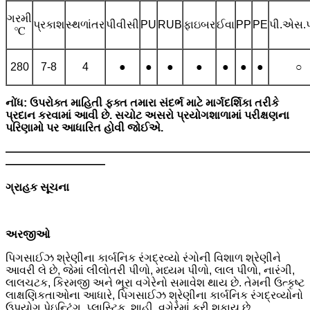
ગરમી
પ્રકાશ
સ્થળાંતર
પીવીસી
PU
RUB
ફાઇબર
ઈવા
PP
PE
પી.એસ.
℃
280
7-8
4
●
●
●
●
●
●
●
○
નોંધ: ઉપરોક્ત માહિતી ફક્ત તમારા સંદર્ભ માટે માર્ગદર્શિકા તરીકે
પ્રદાન કરવામાં આવી છે. સચોટ અસરો પ્રયોગશાળામાં પરીક્ષણના
પરિણામો પર આધારિત હોવી જોઈએ.
———————————————————————————
—————————
ગ્રાહક સૂચના
અરજીઓ
પિગસાઈઝ શ્રેણીના કાર્બનિક રંગદ્રવ્યો રંગોની વિશાળ શ્રેણીને
આવરી લે છે, જેમાં લીલોતરી પીળો, મધ્યમ પીળો, લાલ પીળો, નારંગી,
લાલચટક, કિરમજી અને ભૂરા વગેરેનો સમાવેશ થાય છે. તેમની ઉત્કૃષ્ટ
લાક્ષણિકતાઓના આધારે, પિગસાઈઝ શ્રેણીના કાર્બનિક રંગદ્રવ્યોનો
ઉપયોગ પેઇન્ટિંગ, પ્લાસ્ટિક, શાહી, વગેરેમાં કરી શકાય છે.