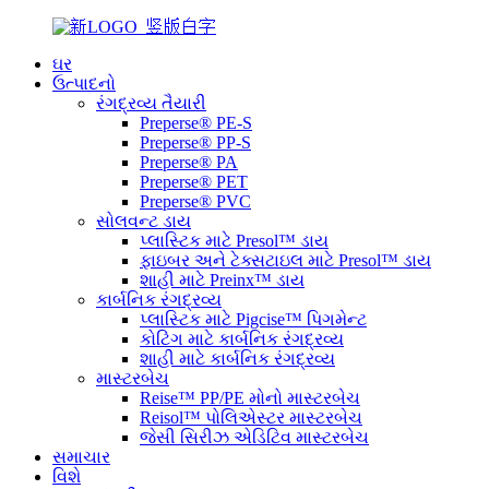
ઘર
ઉત્પાદનો
રંગદ્રવ્ય તૈયારી
Preperse® PE-S
Preperse® PP-S
Preperse® PA
Preperse® PET
Preperse® PVC
સોલવન્ટ ડાય
પ્લાસ્ટિક માટે Presol™ ડાય
ફાઇબર અને ટેક્સટાઇલ માટે Presol™ ડાય
શાહી માટે Preinx™ ડાય
કાર્બનિક રંગદ્રવ્ય
પ્લાસ્ટિક માટે Pigcise™ પિગમેન્ટ
કોટિંગ માટે કાર્બનિક રંગદ્રવ્ય
શાહી માટે કાર્બનિક રંગદ્રવ્ય
માસ્ટરબેચ
Reise™ PP/PE મોનો માસ્ટરબેચ
Reisol™ પોલિએસ્ટર માસ્ટરબેચ
જેસી સિરીઝ એડિટિવ માસ્ટરબેચ
સમાચાર
વિશે