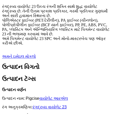
રંગદ્રવ્ય વાયોલેટ 23 ઉચ્ચ રંગની શક્તિ સાથે શુદ્ધ વાયોલેટ
રંગદ્રવ્ય છે. તેની ઉત્તમ પ્રકાશ પ્રતિકાર, ગરમી પ્રતિકાર ગુણધર્મો
અને સારી હવામાન સ્થિરતા છે.
પોલિએસ્ટર ફાઈબર (PET/ટેરીલીન), PA ફાઈબર (ચીનલોન),
પોલીપ્રોપીલીન ફાઈબર (BCF યાર્ન ફાઈબર), PP, PE, ABS, PVC,
PA, પ્લાસ્ટિક અને એન્જિનિયરિંગ પ્લાસ્ટિક માટે પિગમેન્ટ વાયોલેટ
23 ની ભલામણ કરવામાં આવે છે.
અમે પિગમેન્ટ વાયોલેટ 23 SPC અને મોનો-માસ્ટરબેચ પણ ઑફર
કરીએ છીએ.
અમને ઇમેઇલ મોકલો
ઉત્પાદન વિગતો
ઉત્પાદન ટૅગ્સ
ઉત્પાદન વર્ણન
ઉત્પાદન નામ: Pigcise
વાયોલેટ આરએલ
રંગ અનુક્રમણિકા:
રંગદ્રવ્ય વાયોલેટ 23