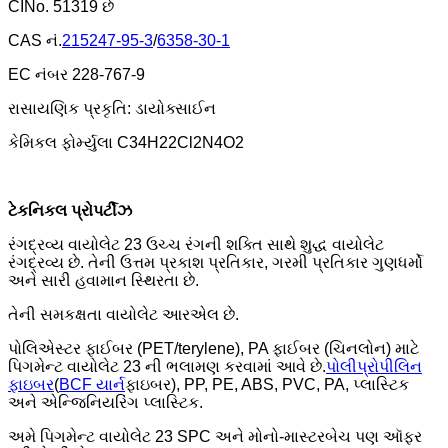
CINo. 51319 છે
CAS નં.
215247-95-3
/
6358-30-1
EC નંબર 228-767-9
રાસાયણિક પ્રકૃતિ: ડાયોક્સાઈન
કેમિકલ ફોર્મ્યુલા C34H22Cl2N4O2
ટેકનિકલ પ્રોપર્ટીઝ
રંગદ્રવ્ય વાયોલેટ 23 ઉચ્ચ રંગની શક્તિ સાથે શુદ્ધ વાયોલેટ
રંગદ્રવ્ય છે. તેની ઉત્તમ પ્રકાશ પ્રતિકાર, ગરમી પ્રતિકાર ગુણધર્મો
અને સારી હવામાન સ્થિરતા છે.
તેની સમકક્ષતા વાયોલેટ આરએલ છે.
પોલિએસ્ટર ફાઈબર (PET/terylene), PA ફાઈબર (ચિનલોન) માટે
પિગમેન્ટ વાયોલેટ 23 ની ભલામણ કરવામાં આવે છે.
પોલીપ્રોપીલિન
ફાઇબર
(
BCF યાર્ન
ફાઇબર), PP, PE, ABS, PVC, PA, પ્લાસ્ટિક
અને એન્જિનિયરિંગ પ્લાસ્ટિક.
અમે પિગમેન્ટ વાયોલેટ 23 SPC અને મોનો-માસ્ટરબેચ પણ ઑફર