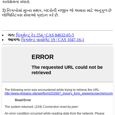
કાર્યક્ષમતા વધારો.
3) નિંગબોમાં મુખ્ય મથક, બંદરોની નજીક જે અમારા માટે અનુકૂળ છે
લોજિસ્ટિક્સ સેવાઓ પ્રદાન કરે છે.
ગત:
પિગમેન્ટ રેડ 254 / CAS 84632-65-5
આગળ:
પિગમેન્ટ વાયોલેટ 19 / CAS 1047-16-1