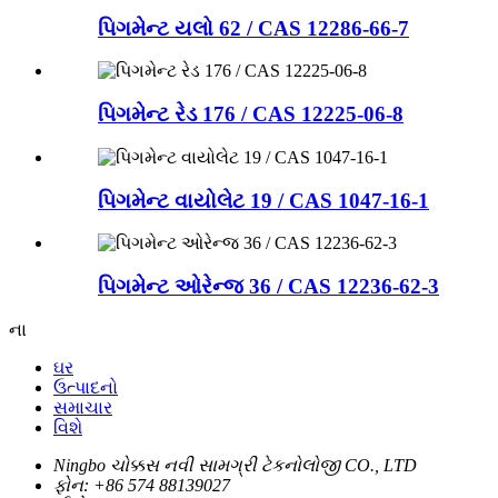
પિગમેન્ટ યલો 62 / CAS 12286-66-7
પિગમેન્ટ રેડ 176 / CAS 12225-06-8
પિગમેન્ટ વાયોલેટ 19 / CAS 1047-16-1
પિગમેન્ટ ઓરેન્જ 36 / CAS 12236-62-3
ના
ઘર
ઉત્પાદનો
સમાચાર
વિશે
Ningbo ચોક્કસ નવી સામગ્રી ટેકનોલોજી CO., LTD
ફોન:
+86 574 88139027