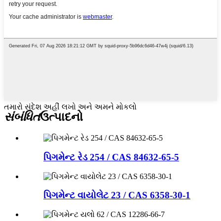
તમારો સંદેશ અહીં લખો અને અમને મોકલો
સંબંધિત
ઉત્પાદનો
પિગમેન્ટ રેડ 254 / CAS 84632-65-5
પિગમેન્ટ વાયોલેટ 23 / CAS 6358-30-1