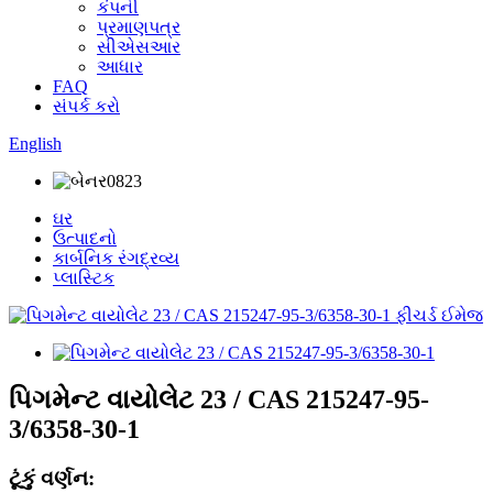
કંપની
પ્રમાણપત્ર
સીએસઆર
આધાર
FAQ
સંપર્ક કરો
English
ઘર
ઉત્પાદનો
કાર્બનિક રંગદ્રવ્ય
પ્લાસ્ટિક
પિગમેન્ટ વાયોલેટ 23 / CAS 215247-95-
3/6358-30-1
ટૂંકું વર્ણન: