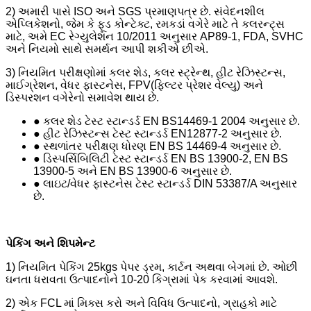
2) અમારી પાસે ISO અને SGS પ્રમાણપત્ર છે. સંવેદનશીલ
એપ્લિકેશનો, જેમ કે ફૂડ કોન્ટેક્ટ, રમકડાં વગેરે માટે તે કલરન્ટ્સ
માટે, અમે EC રેગ્યુલેશન 10/2011 અનુસાર AP89-1, FDA, SVHC
અને નિયમો સાથે સમર્થન આપી શકીએ છીએ.
3) નિયમિત પરીક્ષણોમાં કલર શેડ, કલર સ્ટ્રેન્થ, હીટ રેઝિસ્ટન્સ,
માઈગ્રેશન, વેધર ફાસ્ટનેસ, FPV(ફિલ્ટર પ્રેશર વેલ્યુ) અને
ડિસ્પરશન વગેરેનો સમાવેશ થાય છે.
● કલર શેડ ટેસ્ટ સ્ટાન્ડર્ડ EN BS14469-1 2004 અનુસાર છે.
● હીટ રેઝિસ્ટન્સ ટેસ્ટ સ્ટાન્ડર્ડ EN12877-2 અનુસાર છે.
● સ્થળાંતર પરીક્ષણ ધોરણ EN BS 14469-4 અનુસાર છે.
● ડિસ્પર્સિબિલિટી ટેસ્ટ સ્ટાન્ડર્ડ EN BS 13900-2, EN BS
13900-5 અને EN BS 13900-6 અનુસાર છે.
● લાઇટ/વેધર ફાસ્ટનેસ ટેસ્ટ સ્ટાન્ડર્ડ DIN 53387/A અનુસાર
છે.
પેકિંગ અને શિપમેન્ટ
1) નિયમિત પેકિંગ 25kgs પેપર ડ્રમ, કાર્ટન અથવા બેગમાં છે. ઓછી
ઘનતા ધરાવતા ઉત્પાદનોને 10-20 કિગ્રામાં પેક કરવામાં આવશે.
2) એક FCL માં મિક્સ કરો અને વિવિધ ઉત્પાદનો, ગ્રાહકો માટે