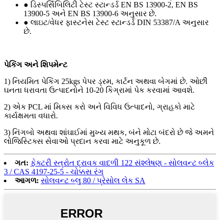
● ડિસ્પર્સિબિલિટી ટેસ્ટ સ્ટાન્ડર્ડ EN BS 13900-2, EN BS
13900-5 અને EN BS 13900-6 અનુસાર છે.
● લાઇટ/વેધર ફાસ્ટનેસ ટેસ્ટ સ્ટાન્ડર્ડ DIN 53387/A અનુસાર
છે.
પેકિંગ અને શિપમેન્ટ
1) નિયમિત પેકિંગ 25kgs પેપર ડ્રમ, કાર્ટન અથવા બેગમાં છે. ઓછી
ઘનતા ધરાવતા ઉત્પાદનોને 10-20 કિગ્રામાં પેક કરવામાં આવશે.
2) એક PCL માં મિક્સ કરો અને વિવિધ ઉત્પાદનો, ગ્રાહકો માટે
કાર્યક્ષમતા વધારો.
3) નિંગબો અથવા શાંઘાઈમાં મુખ્ય મથક, બંને મોટા બંદરો છે જે અમને
લોજિસ્ટિક્સ સેવાઓ પ્રદાન કરવા માટે અનુકૂળ છે.
ગત:
ફેક્ટરી સ્ત્રોત દ્રાવક વાદળી 122 સંશ્લેષણ - સોલવન્ટ બ્લેક
3 / CAS 4197-25-5 - ચોક્કસ રંગ
આગળ:
સોલવન્ટ બ્લુ 80 / પ્રેસોલ લેક SA