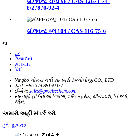
સોલવન્ટ યલો 98 / CAS 12671-74-
8/27870-92-4
સોલવન્ટ બ્લુ 104 / CAS 116-75-6
ના
ઘર
ઉત્પાદનો
સમાચાર
વિશે
Ningbo ચોક્કસ નવી સામગ્રી ટેકનોલોજી CO., LTD
ફોન:
+86 574 88139027
ઈ-મેલ:
sales@precisechem.com
સરનામું:
તુકિયાઓ વિલેજ, ઝોંગે સ્ટ્રીટ, યીનઝોઉ, નિંગબો,
ચીન.
અમારો અહીં સંપર્ક કરો
હવે પૂછપરછ