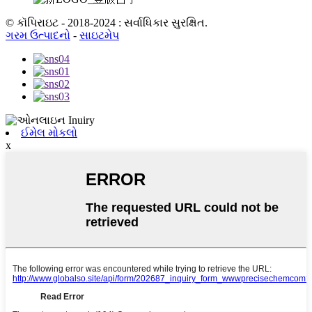
© કૉપિરાઇટ - 2018-2024 : સર્વાધિકાર સુરક્ષિત.
ગરમ ઉત્પાદનો
-
સાઇટમેપ
ઈમેલ મોકલો
x