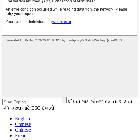
શોધવા માટે એન્ટર દબાવો અથવા
બંધ કરવા માટે ESC દબાવો
English
Chinese
Chinese
French