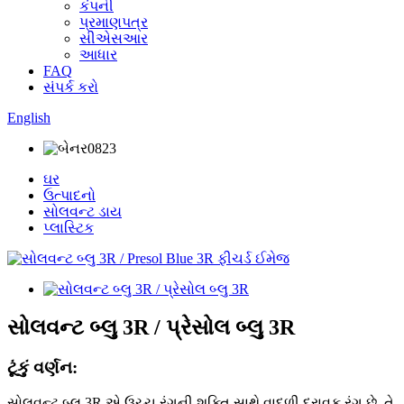
કંપની
પ્રમાણપત્ર
સીએસઆર
આધાર
FAQ
સંપર્ક કરો
English
ઘર
ઉત્પાદનો
સોલવન્ટ ડાય
પ્લાસ્ટિક
સોલવન્ટ બ્લુ 3R / પ્રેસોલ બ્લુ 3R
ટૂંકું વર્ણન:
સોલવન્ટ બ્લુ 3R એ ઉચ્ચ રંગની શક્તિ સાથે વાદળી દ્રાવક રંગ છે. તે