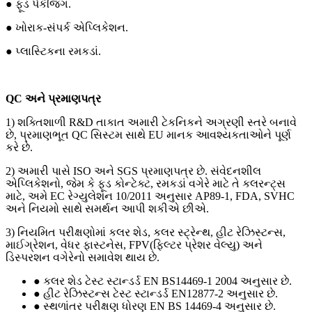
● ફૂડ પેકેજિંગ.
● ખોરાક-સંપર્ક એપ્લિકેશન.
● પ્લાસ્ટિકના રમકડાં.
QC અને પ્રમાણપત્ર
1) શક્તિશાળી R&D તાકાત અમારી ટેકનિકને અગ્રણી સ્તરે બનાવે
છે, પ્રમાણભૂત QC સિસ્ટમ સાથે EU માનક આવશ્યકતાઓને પૂર્ણ
કરે છે.
2) અમારી પાસે ISO અને SGS પ્રમાણપત્ર છે. સંવેદનશીલ
એપ્લિકેશનો, જેમ કે ફૂડ કોન્ટેક્ટ, રમકડાં વગેરે માટે તે કલરન્ટ્સ
માટે, અમે EC રેગ્યુલેશન 10/2011 અનુસાર AP89-1, FDA, SVHC
અને નિયમો સાથે સમર્થન આપી શકીએ છીએ.
3) નિયમિત પરીક્ષણોમાં કલર શેડ, કલર સ્ટ્રેન્થ, હીટ રેઝિસ્ટન્સ,
માઈગ્રેશન, વેધર ફાસ્ટનેસ, FPV(ફિલ્ટર પ્રેશર વેલ્યુ) અને
ડિસ્પરશન વગેરેનો સમાવેશ થાય છે.
● કલર શેડ ટેસ્ટ સ્ટાન્ડર્ડ EN BS14469-1 2004 અનુસાર છે.
● હીટ રેઝિસ્ટન્સ ટેસ્ટ સ્ટાન્ડર્ડ EN12877-2 અનુસાર છે.
● સ્થળાંતર પરીક્ષણ ધોરણ EN BS 14469-4 અનુસાર છે.