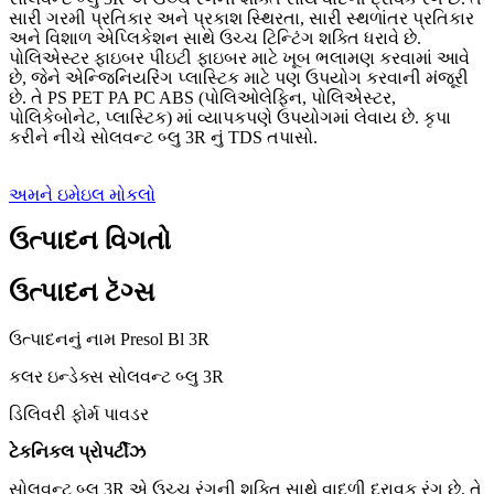
સારી ગરમી પ્રતિકાર અને પ્રકાશ સ્થિરતા, સારી સ્થળાંતર પ્રતિકાર
અને વિશાળ એપ્લિકેશન સાથે ઉચ્ચ ટિન્ટિંગ શક્તિ ધરાવે છે.
પોલિએસ્ટર ફાઇબર પીઇટી ફાઇબર માટે ખૂબ ભલામણ કરવામાં આવે
છે, જેને એન્જિનિયરિંગ પ્લાસ્ટિક માટે પણ ઉપયોગ કરવાની મંજૂરી
છે. તે PS PET PA PC ABS (પોલિઓલેફિન, પોલિએસ્ટર,
પોલિકેબોનેટ, પ્લાસ્ટિક) માં વ્યાપકપણે ઉપયોગમાં લેવાય છે. કૃપા
કરીને નીચે સોલવન્ટ બ્લુ 3R નું TDS તપાસો.
અમને ઇમેઇલ મોકલો
ઉત્પાદન વિગતો
ઉત્પાદન ટૅગ્સ
ઉત્પાદનનું નામ Presol Bl 3R
કલર ઇન્ડેક્સ સોલવન્ટ બ્લુ 3R
ડિલિવરી ફોર્મ પાવડર
ટેકનિકલ પ્રોપર્ટીઝ
સોલવન્ટ બ્લુ 3R એ ઉચ્ચ રંગની શક્તિ સાથે વાદળી દ્રાવક રંગ છે. તે