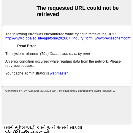
તમારો સંદેશ અહીં લખો અને અમને મોકલો