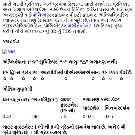
સારી ગરમી પ્રતિકાર અને પ્રકાશ સ્થિરતા, સારી સ્થળાંતર પ્રતિકાર
અને વિશાળ એપ્લિકેશન સાથે ઉચ્ચ ટિન્ટિંગ શક્તિ ધરાવે છે. માટે ખૂબ
આગ્રહણીય છે
પોલિએસ્ટર
ફાઇબર પીઇટી ફાઇબર, એન્જિનિયરિંગ
પ્લાસ્ટિક માટે પણ ઉપયોગ કરવાની મંજૂરી છે. તે PS PET PA PC
ABS (પોલિઓલેફિન, પોલિએસ્ટર,
પોલીકેબોનેટ
, પ્લાસ્ટિક). કૃપા
કરીને નીચે સોલવન્ટ બ્લુ 3R નું TDS તપાસો.
કલર શેડ
એપ્લિકેશન: (“☆” સુપિરિયર, “○” લાગુ, “△” ભલામણ નથી)
PS
હિપ્સ
ABS
PC
આરપીવીસી
પીએમએમએ
સાન
AS
PA6
પીઈટી
☆
☆
☆
☆
☆
☆
☆
☆
○
☆
ભૌતિક ગુણધર્મો
ઘનતા(g/cm3)
ગલનબિંદુ(℃)
લાઇટ
ભલામણ કરેલ ડોઝ
ફાસ્ટનેસ
પારદર્શક
બિનપારદર્શક
(PS માં)
0.43
240
7-8
0.025
0.05
લાઇટ ફાસ્ટનેસ: 1 લી થી 8 મી ગ્રેડનો સમાવેશ થાય છે, અને 8 મી
ગ્રેડ શ્રેષ્ઠ છે, 1 લી ગ્રેડ ખરાબ છે.