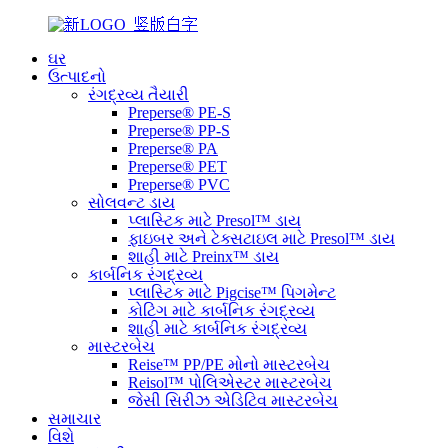
ઘર
ઉત્પાદનો
રંગદ્રવ્ય તૈયારી
Preperse® PE-S
Preperse® PP-S
Preperse® PA
Preperse® PET
Preperse® PVC
સોલવન્ટ ડાય
પ્લાસ્ટિક માટે Presol™ ડાય
ફાઇબર અને ટેક્સટાઇલ માટે Presol™ ડાય
શાહી માટે Preinx™ ડાય
કાર્બનિક રંગદ્રવ્ય
પ્લાસ્ટિક માટે Pigcise™ પિગમેન્ટ
કોટિંગ માટે કાર્બનિક રંગદ્રવ્ય
શાહી માટે કાર્બનિક રંગદ્રવ્ય
માસ્ટરબેચ
Reise™ PP/PE મોનો માસ્ટરબેચ
Reisol™ પોલિએસ્ટર માસ્ટરબેચ
જેસી સિરીઝ એડિટિવ માસ્ટરબેચ
સમાચાર
વિશે