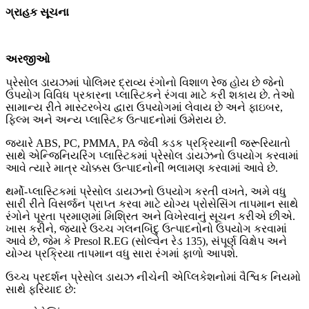
ગ્રાહક સૂચના
અરજીઓ
પ્રેસોલ ડાયઝમાં પોલિમર દ્રાવ્ય રંગોનો વિશાળ રેજ હોય ​​છે જેનો
ઉપયોગ વિવિધ પ્રકારના પ્લાસ્ટિકને રંગવા માટે કરી શકાય છે. તેઓ
સામાન્ય રીતે માસ્ટરબેચ દ્વારા ઉપયોગમાં લેવાય છે અને ફાઇબર,
ફિલ્મ અને અન્ય પ્લાસ્ટિક ઉત્પાદનોમાં ઉમેરાય છે.
જ્યારે ABS, PC, PMMA, PA જેવી કડક પ્રક્રિયાની જરૂરિયાતો
સાથે એન્જિનિયરિંગ પ્લાસ્ટિકમાં પ્રેસોલ ડાયઝનો ઉપયોગ કરવામાં
આવે ત્યારે માત્ર ચોક્કસ ઉત્પાદનોની ભલામણ કરવામાં આવે છે.
થર્મો-પ્લાસ્ટિકમાં પ્રેસોલ ડાયઝનો ઉપયોગ કરતી વખતે, અમે વધુ
સારી રીતે વિસર્જન પ્રાપ્ત કરવા માટે યોગ્ય પ્રોસેસિંગ તાપમાન સાથે
રંગોને પૂરતા પ્રમાણમાં મિશ્રિત અને વિખેરવાનું સૂચન કરીએ છીએ.
ખાસ કરીને, જ્યારે ઉચ્ચ ગલનબિંદુ ઉત્પાદનોનો ઉપયોગ કરવામાં
આવે છે, જેમ કે Presol R.EG (સોલ્વેન રેડ 135), સંપૂર્ણ વિક્ષેપ અને
યોગ્ય પ્રક્રિયા તાપમાન વધુ સારા રંગમાં ફાળો આપશે.
ઉચ્ચ પ્રદર્શન પ્રેસોલ ડાયઝ નીચેની એપ્લિકેશનોમાં વૈશ્વિક નિયમો
સાથે ફરિયાદ છે: