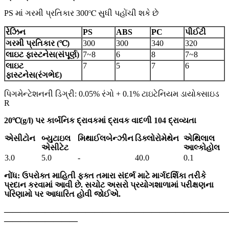
PS માં ગરમી પ્રતિકાર 300℃ સુધી પહોંચી શકે છે
રેઝિન
PS
ABS
PC
પીઈટી
ગરમી પ્રતિકાર (℃)
300
300
340
320
લાઇટ ફાસ્ટનેસ
(
સંપૂર્ણ
)
7~8
6
8
7~8
લાઇટ
7
5
7
6
ફાસ્ટનેસ
(
રંગભેદ
)
પિગમેન્ટેશનની ડિગ્રી: 0.05% રંગો + 0.1% ટાઇટેનિયમ ડાયોક્સાઇડ
R
20℃(g/l) પર કાર્બનિક દ્રાવકમાં દ્રાવક વાદળી 104 દ્રાવ્યતા
એસીટોન
બ્યુટાઇલ
મિથાઈલબેન્ઝીન
ડિક્લોરોમેથેન
એથિલાલ
એસીટેટ
આલ્કોહોલ
3.0
5.0
-
40.0
0.1
નોંધ: ઉપરોક્ત માહિતી ફક્ત તમારા સંદર્ભ માટે માર્ગદર્શિકા તરીકે
પ્રદાન કરવામાં આવી છે. સચોટ અસરો પ્રયોગશાળામાં પરીક્ષણના
પરિણામો પર આધારિત હોવી જોઈએ.
———————————————————————————
—————————