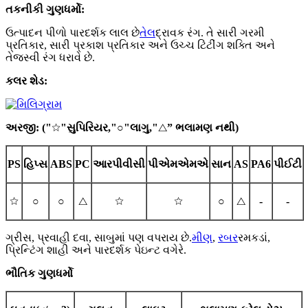
તકનીકી ગુણધર્મો:
ઉત્પાદન પીળો પારદર્શક લાલ છે
તેલ
દ્રાવક રંગ. તે સારી ગરમી
પ્રતિકાર, સારી પ્રકાશ પ્રતિકાર અને ઉચ્ચ ટિંટીંગ શક્તિ અને
તેજસ્વી રંગ ધરાવે છે.
કલર શેડ
:
અરજી: ("
☆
"સુપિરિયર,"
○
"લાગુ,"
△
” ભલામણ નથી
)
PS
હિપ્સ
ABS
PC
આરપીવીસી
પીએમએમએ
સાન
AS
PA6
પીઈટી
☆
○
○
△
☆
☆
○
△
-
-
ગ્રીસ, પ્રવાહી દવા, સાબુમાં પણ વપરાય છે.
મીણ
,
રબર
રમકડાં,
પ્રિન્ટિંગ શાહી અને પારદર્શક પેઇન્ટ વગેરે.
ભૌતિક ગુણધર્મો