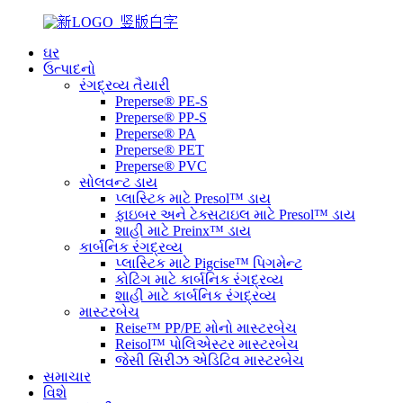
ઘર
ઉત્પાદનો
રંગદ્રવ્ય તૈયારી
Preperse® PE-S
Preperse® PP-S
Preperse® PA
Preperse® PET
Preperse® PVC
સોલવન્ટ ડાય
પ્લાસ્ટિક માટે Presol™ ડાય
ફાઇબર અને ટેક્સટાઇલ માટે Presol™ ડાય
શાહી માટે Preinx™ ડાય
કાર્બનિક રંગદ્રવ્ય
પ્લાસ્ટિક માટે Pigcise™ પિગમેન્ટ
કોટિંગ માટે કાર્બનિક રંગદ્રવ્ય
શાહી માટે કાર્બનિક રંગદ્રવ્ય
માસ્ટરબેચ
Reise™ PP/PE મોનો માસ્ટરબેચ
Reisol™ પોલિએસ્ટર માસ્ટરબેચ
જેસી સિરીઝ એડિટિવ માસ્ટરબેચ
સમાચાર
વિશે