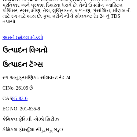
પ્રતિકાર અને પ્રકાશ સ્થિરતા ધરાવે છે. તેનો ઉપયોગ પ્લાસ્ટિક,
પોલિમર, રબર, મીણ, તેલ, લુબ્રિકન્ટ, બળતણ, ગેસોલિન, મીણબત્તી
માટે રંગ માટે થાય છે. કૃપા કરીને નીચે સોલવન્ટ રેડ 24 નું TDS
તપાસો.
અમને ઇમેઇલ મોકલો
ઉત્પાદન વિગતો
ઉત્પાદન ટૅગ્સ
રંગ અનુક્રમણિકા: સોલવન્ટ રેડ 24
CINo. 26105 છે
CAS
85-83-6
EC NO. 201-635-8
કેમિકલ ફેમિલી એઝો સિરીઝ
કેમિકલ ફોર્મ્યુલા સી
H
N
O
24
20
4