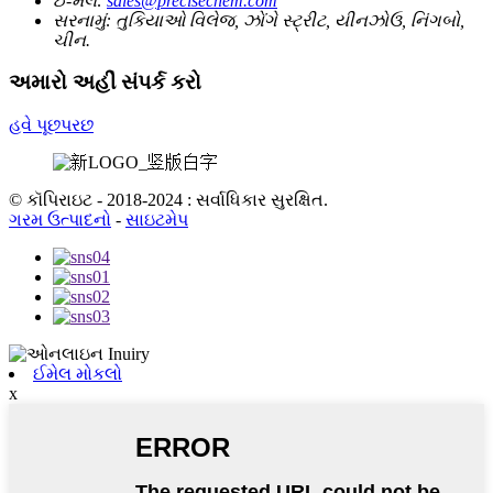
ઈ-મેલ:
sales@precisechem.com
સરનામું:
તુકિયાઓ વિલેજ, ઝોંગે સ્ટ્રીટ, યીનઝોઉ, નિંગબો,
ચીન.
અમારો અહીં સંપર્ક કરો
હવે પૂછપરછ
© કૉપિરાઇટ - 2018-2024 : સર્વાધિકાર સુરક્ષિત.
ગરમ ઉત્પાદનો
-
સાઇટમેપ
ઈમેલ મોકલો
x