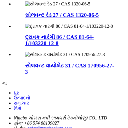
સોલવન્ટ રેડ 27 / CAS 1320-06-5
દ્રાવક નારંગી 86 / CAS 81-64-
1/103220-12-8
સોલવન્ટ વાયોલેટ 31 / CAS 170956-27-
3
ના
ઘર
ઉત્પાદનો
સમાચાર
વિશે
Ningbo ચોક્કસ નવી સામગ્રી ટેકનોલોજી CO., LTD
ફોન:
+86 574 88139027