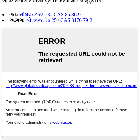
લોજિસ્ટિક્સ સેવાઓ પ્રદાન કરવા માટે અનુકૂળ છે.
ગત:
સોલવન્ટ રેડ 23 / CAS 85-86-9
આગળ:
સોલવન્ટ રેડ 25 / CAS 3176-79-2