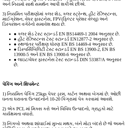
અને નિયમો સાથે સમર્થન આપી શકીએ છીએ.
3) નિયમિત પરીક્ષણોમાં કલર શેડ, કલર સ્ટ્રેન્થ, હીટ રેઝિસ્ટન્સ,
માઈગ્રેશન, વેધર ફાસ્ટનેસ, FPV(ફિલ્ટર પ્રેશર વેલ્યુ) અને
ડિસ્પરશન વગેરેનો સમાવેશ થાય છે.
● કલર શેડ ટેસ્ટ સ્ટાન્ડર્ડ EN BS14469-1 2004 અનુસાર છે.
● હીટ રેઝિસ્ટન્સ ટેસ્ટ સ્ટાન્ડર્ડ EN12877-2 અનુસાર છે.
● સ્થળાંતર પરીક્ષણ ધોરણ EN BS 14469-4 અનુસાર છે.
● ડિસ્પર્સિબિલિટી ટેસ્ટ સ્ટાન્ડર્ડ EN BS 13900-2, EN BS
13900-5 અને EN BS 13900-6 અનુસાર છે.
● લાઇટ/વેધર ફાસ્ટનેસ ટેસ્ટ સ્ટાન્ડર્ડ DIN 53387/A અનુસાર
છે.
પેકિંગ અને શિપમેન્ટ
1) નિયમિત પેકિંગ 25kgs પેપર ડ્રમ, કાર્ટન અથવા બેગમાં છે. ઓછી
ઘનતા ધરાવતા ઉત્પાદનોને 10-20 કિગ્રામાં પેક કરવામાં આવશે.
2) એક PCL માં મિક્સ કરો અને વિવિધ ઉત્પાદનો, ગ્રાહકો માટે
કાર્યક્ષમતા વધારો.
3) નિંગબો અથવા શાંઘાઈમાં મુખ્ય મથક, બંને મોટા બંદરો છે જે અમને