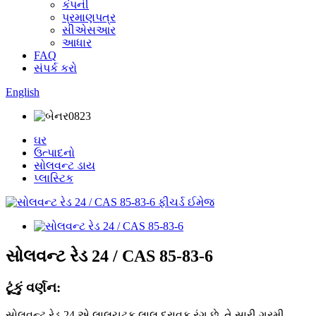
કંપની
પ્રમાણપત્ર
સીએસઆર
આધાર
FAQ
સંપર્ક કરો
English
ઘર
ઉત્પાદનો
સોલવન્ટ ડાય
પ્લાસ્ટિક
સોલવન્ટ રેડ 24 / CAS 85-83-6
ટૂંકું વર્ણન:
સોલવન્ટ રેડ 24 એ લાલચટક લાલ દ્રાવક રંગ છે. તે સારી ગરમી