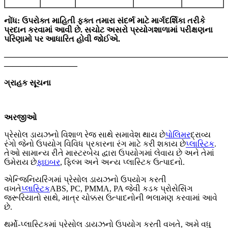
નોંધ: ઉપરોક્ત માહિતી ફક્ત તમારા સંદર્ભ માટે માર્ગદર્શિકા તરીકે
પ્રદાન કરવામાં આવી છે. સચોટ અસરો પ્રયોગશાળામાં પરીક્ષણના
પરિણામો પર આધારિત હોવી જોઈએ.
———————————————————————————
—————————
ગ્રાહક સૂચના
અરજીઓ
પ્રેસોલ ડાયઝનો વિશાળ રેજ સાથે સમાવેશ થાય છે
પોલિમર
દ્રાવ્ય
રંગો જેનો ઉપયોગ વિવિધ પ્રકારના રંગ માટે કરી શકાય છે
પ્લાસ્ટિક
.
તેઓ સામાન્ય રીતે માસ્ટરબેચ દ્વારા ઉપયોગમાં લેવાય છે અને તેમાં
ઉમેરાય છે
ફાઇબર
, ફિલ્મ અને અન્ય પ્લાસ્ટિક ઉત્પાદનો.
એન્જિનિયરિંગમાં પ્રેસોલ ડાયઝનો ઉપયોગ કરતી
વખતે
પ્લાસ્ટિક
ABS, PC, PMMA, PA જેવી કડક પ્રોસેસિંગ
જરૂરિયાતો સાથે, માત્ર ચોક્કસ ઉત્પાદનોની ભલામણ કરવામાં આવે
છે.
થર્મો-પ્લાસ્ટિકમાં પ્રેસોલ ડાયઝનો ઉપયોગ કરતી વખતે, અમે વધુ