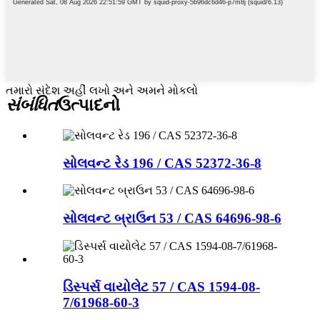
તમારો સંદેશ અહીં લખો અને અમને મોકલો
સંબંધિત
ઉત્પાદનો
સોલવન્ટ રેડ 196 / CAS 52372-36-8
સોલવન્ટ બ્રાઉન 53 / CAS 64696-98-6
ડિસ્પર્સ વાયોલેટ 57 / CAS 1594-08-
7/61968-60-3