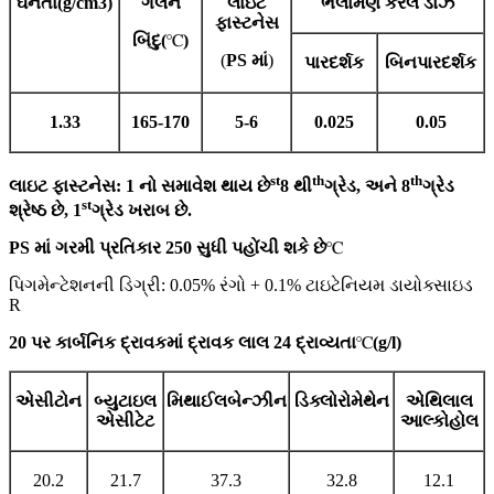
ઘનતા(g/cm3)
ગલન
લાઇટ
ભલામણ કરેલ ડોઝ
ફાસ્ટનેસ
બિંદુ(
℃
)
(
PS માં
)
પારદર્શક
બિનપારદર્શક
1.33
165-170
5-6
0.025
0.05
st
th
th
લાઇટ ફાસ્ટનેસ: 1 નો સમાવેશ થાય છે
8 થી
ગ્રેડ, અને 8
ગ્રેડ
st
શ્રેષ્ઠ છે, 1
ગ્રેડ ખરાબ છે.
PS માં ગરમી પ્રતિકાર 250 સુધી પહોંચી શકે છે
℃
પિગમેન્ટેશનની ડિગ્રી: 0.05% રંગો + 0.1% ટાઇટેનિયમ ડાયોક્સાઇડ
R
20 પર કાર્બનિક દ્રાવકમાં દ્રાવક લાલ 24 દ્રાવ્યતા
℃
(g/l)
એસીટોન
બ્યુટાઇલ
મિથાઈલબેન્ઝીન
ડિક્લોરોમેથેન
એથિલાલ
એસીટેટ
આલ્કોહોલ
20.2
21.7
37.3
32.8
12.1