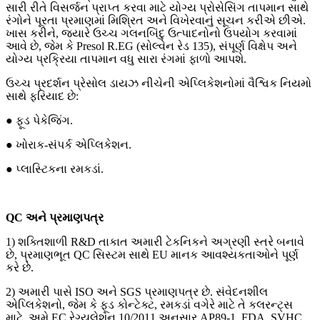
સારી રીતે વિસર્જન પ્રાપ્ત કરવા માટે યોગ્ય પ્રોસેસિંગ તાપમાન સાથે
રંગોને પૂરતા પ્રમાણમાં મિશ્રિત અને વિખેરવાનું સૂચન કરીએ છીએ.
ખાસ કરીને, જ્યારે ઉચ્ચ ગલનબિંદુ ઉત્પાદનોનો ઉપયોગ કરવામાં
આવે છે, જેમ કે Presol R.EG (સોલ્વેન રેડ 135), સંપૂર્ણ વિક્ષેપ અને
યોગ્ય પ્રક્રિયા તાપમાન વધુ સારા રંગમાં ફાળો આપશે.
ઉચ્ચ પ્રદર્શન પ્રેસોલ ડાયઝ નીચેની એપ્લિકેશનોમાં વૈશ્વિક નિયમો
સાથે ફરિયાદ છે:
● ફૂડ પેકેજિંગ.
● ખોરાક-સંપર્ક એપ્લિકેશન.
● પ્લાસ્ટિકના રમકડાં.
QC અને પ્રમાણપત્ર
1) શક્તિશાળી R&D તાકાત અમારી ટેકનિકને અગ્રણી સ્તરે બનાવે
છે, પ્રમાણભૂત QC સિસ્ટમ સાથે EU માનક આવશ્યકતાઓને પૂર્ણ
કરે છે.
2) અમારી પાસે ISO અને SGS પ્રમાણપત્ર છે. સંવેદનશીલ
એપ્લિકેશનો, જેમ કે ફૂડ કોન્ટેક્ટ, રમકડાં વગેરે માટે તે કલરન્ટ્સ
માટે, અમે EC રેગ્યુલેશન 10/2011 અનુસાર AP89-1, FDA, SVHC