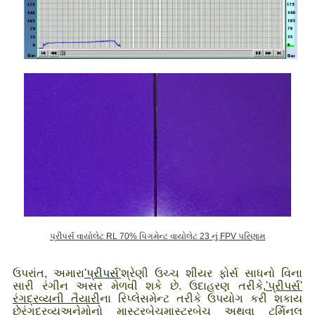
પ્રીપર્સ વાયોલેટ RL 70% પિગમેન્ટ વાયોલેટ 23 નું FPV પરિણામ
ઉપરાંત, અમારા
'
પ્રીપર્સ
'
શ્રેણી ઉચ્ચ શીયર ફોર્સ સાધનો વિના
સારી રંગીન અસર મેળવી શકે છે. ઉદાહરણ તરીકે,
'પ્રીપર્સ'
રંગદ્રવ્યની તૈયારી
ના રિપ્લેસમેન્ટ તરીકે ઉપયોગ કરી શકાય
છે
રંગદ્રવ્ય
અને
મોનો માસ્ટરબેચ
માસ્ટરબેચ અથવા ટર્મિનલ