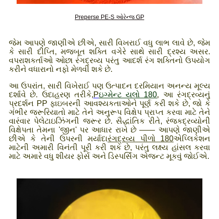
Preperse PE-S ઓરેન્જ GP
જેમ આપણે જાણીએ છીએ, સારી વિખરાઈ વધુ લાભ લાવે છે, જેમ
કે સારી દીપ્તિ, મજબૂત શક્તિ વગેરે સાથે સારી દ્રશ્ય અસર.
વપરાશકર્તાઓ ઓછા રંગદ્રવ્ય પરંતુ આદર્શ રંગ શક્તિનો ઉપયોગ
કરીને વધારાનો નફો મેળવી શકે છે.
આ ઉપરાંત, સારી વિખેરાઈ પણ ઉત્પાદન દરમિયાન અનન્ય મૂલ્ય
દર્શાવે છે. ઉદાહરણ તરીકે,
P
ઇગ્મેન્ટ યલો 180
, આ રંગદ્રવ્યનું
પ્રદર્શન PP ફાઇબરની આવશ્યકતાઓને પૂર્ણ કરી શકે છે, જો કે
ગંભીર જરૂરિયાતો માટે તેને અનુરૂપ વિક્ષેપ પ્રાપ્ત કરવા માટે તેને
વારંવાર પેલેટાઇઝિંગની જરૂર છે. સૈદ્ધાંતિક રીતે, રંજકદ્રવ્યોની
વિક્ષેપતા તેમના 'જીન' પર આધાર રાખે છે —— આપણે જાણીએ
છીએ કે તેની ઉપરની મર્યાદા
રંગદ્રવ્ય પીળો 180
એપ્લિકેશન
માટેની અમારી વિનંતી પૂરી કરી શકે છે, પરંતુ લક્ષ્ય હાંસલ કરવા
માટે અમારે વધુ શીયર ફોર્સ અને ડિસ્પર્સિંગ એજન્ટ મૂકવું જોઈએ.