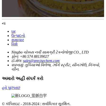
ના
ઘર
ઉત્પાદનો
સમાચાર
વિશે
Ningbo ચોક્કસ નવી સામગ્રી ટેકનોલોજી CO., LTD
ફોન:
+86 574 88139027
ઈ-મેલ:
sales@precisechem.com
સરનામું:
તુકિયાઓ વિલેજ, ઝોંગે સ્ટ્રીટ, યીનઝોઉ, નિંગબો,
ચીન.
અમારો અહીં સંપર્ક કરો
હવે પૂછપરછ
© કૉપિરાઇટ - 2018-2024 : સર્વાધિકાર સુરક્ષિત.