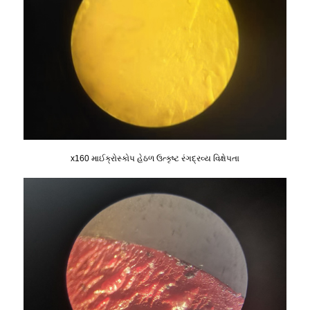
x160 માઈક્રોસ્કોપ હેઠળ ઉત્કૃષ્ટ રંગદ્રવ્ય વિક્ષેપતા