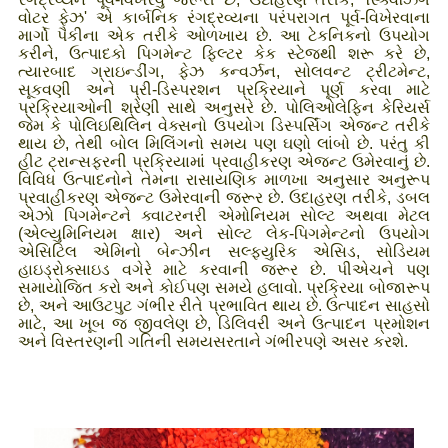
વોટર ફેઝ' એ કાર્બનિક રંગદ્રવ્યના પરંપરાગત પૂર્વ-વિખેરવાના
માર્ગો પૈકીના એક તરીકે ઓળખાય છે. આ ટેકનિકનો ઉપયોગ
કરીને, ઉત્પાદકો પિગમેન્ટ ફિલ્ટર કેક સ્ટેજથી શરૂ કરે છે,
ત્યારબાદ ગ્રાઇન્ડીંગ, ફેઝ કન્વર્ઝન, સોલવન્ટ ટ્રીટમેન્ટ,
સૂકવણી અને પ્રી-ડિસ્પરશન પ્રક્રિયાને પૂર્ણ કરવા માટે
પ્રક્રિયાઓની શ્રેણી સાથે અનુસરે છે. પોલિઓલેફિન કેરિયર્સ
જેમ કે પોલિઇથિલિન વેક્સનો ઉપયોગ ડિસ્પર્સિંગ એજન્ટ તરીકે
થાય છે, તેથી બોલ મિલિંગનો સમય પણ ઘણો લાંબો છે. પરંતુ કી
હીટ ટ્રાન્સફરની પ્રક્રિયામાં પ્રવાહીકરણ એજન્ટ ઉમેરવાનું છે.
વિવિધ ઉત્પાદનોને તેમના રાસાયણિક માળખા અનુસાર અનુરૂપ
પ્રવાહીકરણ એજન્ટ ઉમેરવાની જરૂર છે. ઉદાહરણ તરીકે, ડબલ
એઝો પિગમેન્ટને ક્વાટરનરી એમોનિયમ સોલ્ટ અથવા મેટલ
(એલ્યુમિનિયમ ક્ષાર) અને સોલ્ટ લેક-પિગમેન્ટનો ઉપયોગ
એસિટિલ એમિનો બેન્ઝીન સલ્ફ્યુરિક એસિડ, સોડિયમ
હાઇડ્રોક્સાઇડ વગેરે માટે કરવાની જરૂર છે. પીએચને પણ
સમાયોજિત કરો અને કોઈપણ સમયે હલાવો. પ્રક્રિયા બોજારૂપ
છે, અને આઉટપુટ ગંભીર રીતે પ્રભાવિત થાય છે. ઉત્પાદન સાહસો
માટે, આ ખૂબ જ જીવલેણ છે, ડિલિવરી અને ઉત્પાદન પ્રમોશન
અને વિસ્તરણની ગતિની સમયસરતાને ગંભીરપણે અસર કરશે.