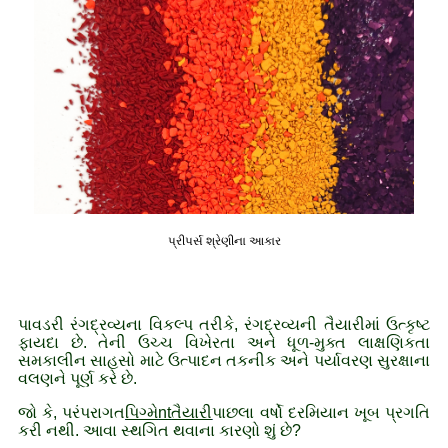
પ્રીપર્સ શ્રેણીના આકાર
પાવડરી રંગદ્રવ્યના વિકલ્પ તરીકે, રંગદ્રવ્યની તૈયારીમાં ઉત્કૃષ્ટ
ફાયદા છે. તેની ઉચ્ચ વિખેરતા અને ધૂળ-મુક્ત લાક્ષણિકતા
સમકાલીન સાહસો માટે ઉત્પાદન તકનીક અને પર્યાવરણ સુરક્ષાના
વલણને પૂર્ણ કરે છે.
જો કે, પરંપરાગત
પિગ્મે
nt
તૈયારી
પાછલા વર્ષો દરમિયાન ખૂબ પ્રગતિ
કરી નથી. આવા સ્થગિત થવાના કારણો શું છે?