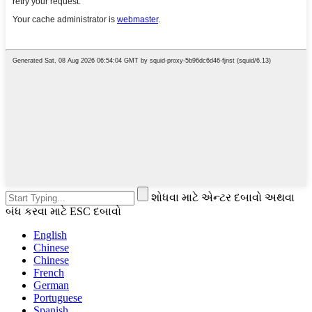
શોધવા માટે એન્ટર દબાવો અથવા
બંધ કરવા માટે ESC દબાવો
English
Chinese
Chinese
French
German
Portuguese
Spanish