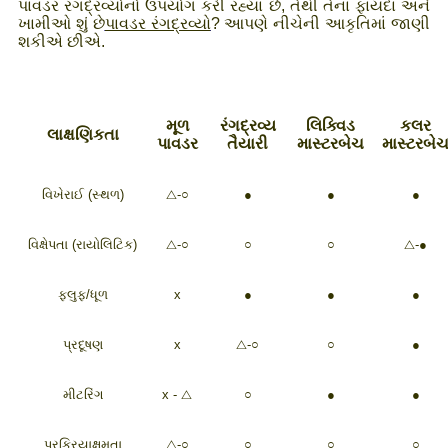
પાવડર રંગદ્રવ્યોનો ઉપયોગ કરી રહ્યાં છે, તેથી તેના ફાયદા અને
ખામીઓ શું છે
પાવડર રંગદ્રવ્યો
? આપણે નીચેની આકૃતિમાં જાણી
શકીએ છીએ.
મૂળ
રંગદ્રવ્ય
લિક્વિડ
કલર
લાક્ષણિકતા
પાવડર
તૈયારી
માસ્ટરબેચ
માસ્ટરબે
વિખેરાઈ (સ્થળ)
△-○
●
●
●
વિક્ષેપતા (રાયોલિટિક)
△-○
○
○
△-●
ફ્લુફ/ધૂળ
x
●
●
●
પ્રદૂષણ
x
△-○
○
●
મીટરિંગ
x - △
○
●
●
પ્રક્રિયાક્ષમતા
△-○
○
○
○