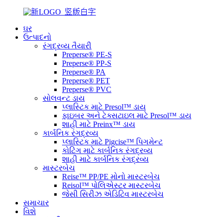
ઘર
ઉત્પાદનો
રંગદ્રવ્ય તૈયારી
Preperse® PE-S
Preperse® PP-S
Preperse® PA
Preperse® PET
Preperse® PVC
સોલવન્ટ ડાય
પ્લાસ્ટિક માટે Presol™ ડાય
ફાઇબર અને ટેક્સટાઇલ માટે Presol™ ડાય
શાહી માટે Preinx™ ડાય
કાર્બનિક રંગદ્રવ્ય
પ્લાસ્ટિક માટે Pigcise™ પિગમેન્ટ
કોટિંગ માટે કાર્બનિક રંગદ્રવ્ય
શાહી માટે કાર્બનિક રંગદ્રવ્ય
માસ્ટરબેચ
Reise™ PP/PE મોનો માસ્ટરબેચ
Reisol™ પોલિએસ્ટર માસ્ટરબેચ
જેસી સિરીઝ એડિટિવ માસ્ટરબેચ
સમાચાર
વિશે