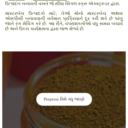
ઉત્પાદન બનાવતી વખતે જે સીધા સિંગલ સ્ક્રુ એક્સ્ટ્રુડર દ્વારા.
માસ્ટરબેચ ઉત્પાદકો માટે, તેઓ મોનો માસ્ટરબેચ અથવા
એસપીસી બનાવવાની વર્તમાન પ્રક્રિયાને દૂર કરી શકે છે પરંતુ
જાતે રંગ મેચિંગ કરે છે. આ રીતે, વપરાશકર્તાઓ વધુ સમય બચાવે
છે અને ઉચ્ચ કાર્યક્ષમતા દ્વારા લાભ મેળવે છે.
Preperse વિશે વધુ જાણો