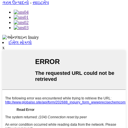
ગરમ ઉત્પાદનો
-
સાઇટમેપ
ઈમેલ મોકલો
x