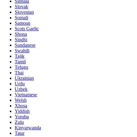
Sinhala
Slovak
Slovenian
Somali
Samoan
Scots Gaelic
Shona
Sindhi
Sundanese
Swahili
Tajik
Tamil
Telugu
Thai
Ukrainian
Urdu
Uzbek
Vietnamese
Welsh
Xhosa
Yiddish
Yoruba
Zulu
Kinyarwanda
Tatar