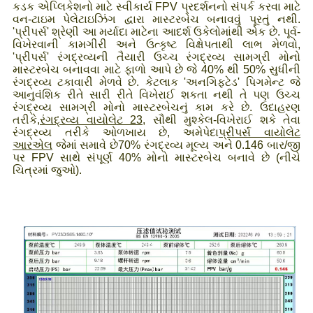
કડક એપ્લિકેશનો માટે સ્વીકાર્ય FPV પ્રદર્શનનો સંપર્ક કરવા માટે
વન-ટાઇમ પેલેટાઇઝિંગ દ્વારા માસ્ટરબેચ બનાવવું પૂરતું નથી.
'પ્રીપર્સ' શ્રેણી આ મર્યાદા માટેના આદર્શ ઉકેલોમાંથી એક છે. પૂર્વ-
વિખેરવાની કામગીરી અને ઉત્કૃષ્ટ વિક્ષેપતાથી લાભ મેળવો,
'પ્રીપર્સ' રંગદ્રવ્યની તૈયારી ઉચ્ચ રંગદ્રવ્ય સામગ્રી મોનો
માસ્ટરબેચ બનાવવા માટે ફાળો આપે છે જે 40% થી 50% સુધીની
રંગદ્રવ્ય ટકાવારી મેળવે છે. કેટલાક 'અનગિફ્ટેડ' પિગમેન્ટ જે
આનુવંશિક રીતે સારી રીતે વિખેરાઈ શકતા નથી તે પણ ઉચ્ચ
રંગદ્રવ્ય સામગ્રી મોનો માસ્ટરબેચનું કામ કરે છે. ઉદાહરણ
તરીકે,
રંગદ્રવ્ય વાયોલેટ 23
, સૌથી મુશ્કેલ-વિખેરાઈ શકે તેવા
રંગદ્રવ્ય તરીકે ઓળખાય છે, અમે
પેદા
પ્રીપર્સ વાયોલેટ
આરએલ
જેમાં સમાવે છે
70% રંગદ્રવ્ય મૂલ્ય અને 0.146 બાર/જી
પર FPV સાથે સંપૂર્ણ 40% મોનો માસ્ટરબેચ બનાવે છે (નીચે
ચિત્રમાં જુઓ).