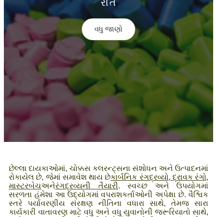
રીત
વધુ જાણો
છેલ્લા દાયકાઓમાં, ચોક્કસ કલરન્ટ્સના સંશોધન અને ઉત્પાદનમાં
રોકાયેલ છે, જેમાં સમાવેશ થાય છે
કાર્બનિક રંગદ્રવ્યો
,
દ્રાવક રંગો
,
માસ્ટરબેચ
અને
રંગદ્રવ્યની તૈયારી
. સ્વચ્છ અને ઉપયોગમાં
સરળતા હંમેશા આ ઉદ્યોગમાં વપરાશકર્તાઓની અપેક્ષા છે. વૈશ્વિક
સ્તરે પર્યાવરણીય સંરક્ષણ નીતિના વધારા સાથે, તેમજ સારા
કાર્યકારી વાતાવરણ માટે વધુ અને વધુ યુવાનોની જરૂરિયાતો સાથે,