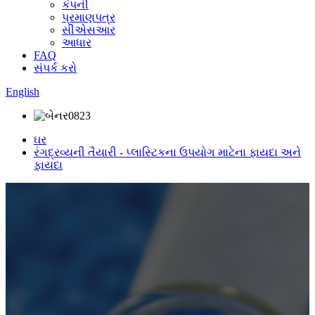
કંપની
પ્રમાણપત્ર
સીએસઆર
આધાર
FAQ
સંપર્ક કરો
English
ઘર
રંગદ્રવ્યની તૈયારી - પ્લાસ્ટિકના ઉપયોગ માટેના ફાયદા અને
ફાયદા