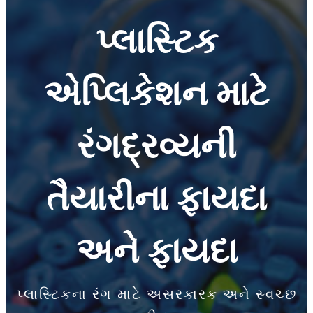
પ્લાસ્ટિક
એપ્લિકેશન માટે
રંગદ્રવ્યની
તૈયારીના ફાયદા
અને ફાયદા
પ્લાસ્ટિકના રંગ માટે અસરકારક અને સ્વચ્છ