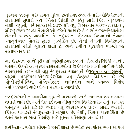
પ્રથમ કારણ પરંપરાગત હોવા છતાં
રંગદ્રવ્ય તૈયારીઓ
વિખેરવાની
ક્ષમતામાં સુધારો કરો, કિંમત ઊંચી છે પરંતુ સારી કિંમત-પ્રદર્શન
નથી. વધુમાં, પરંપરાગતમાં 50% થી વધુ વિખેરનાર એજન્ટ (દા.ત.,
મીણ) છે
રંગદ્રવ્ય તૈયારીઓ
, જેનો અર્થ છે કે ગંભીર જરૂરિયાતોમાં
તેમની અરજી મર્યાદિત છે. તદુપરાંત, કેટલાક ઉત્પાદનો તેમના
આનુવંશિક પાત્રો દ્વારા મર્યાદિત છે, તેથી તેમની વિખેરવાની
ક્ષમતામાં થોડો સુધારો થયો છે અને રંગીન પ્રદર્શન ભાગ્યે જ
સંતોષકારક છે.
ના ઉદભવ સાથે
'પ્રીપર્સ' શ્રેણી
રંગદ્રવ્યની તૈયારી
s
PNM માંથી,
અમને ઉપરોક્ત ત્રણ સમસ્યાઓનો ઉકેલ લાવવાનો માર્ગ મળે છે.
સમગ્રમાં 70% થી વધુ રંગદ્રવ્ય સામગ્રી છે
'
Preperse' શ્રેણી
.
વધુમાં, ધ
'
પ્રેપર્સ-એસ
'
શ્રેણીમાં વધુ ઉત્કૃષ્ટ વિક્ષેપતા છે જે
પોલીપ્રોપીલિન, પોલિએસ્ટર, નાયલોન અને અન્ય વિશેષ
એપ્લિકેશનો માટે લોન્ચ કરવામાં આવી છે.
રંગદ્રવ્યની સામગ્રીમાં સુધારો કરવાનો અર્થ અસરકારક ઘટકમાં
વધારો થાય છે, અને ઉત્પાદનમાં મીણ જેવા વિખેરનારાઓનું પ્રમાણ
અનુરૂપ રીતે ઘટે છે. અંદર વધુ અસરકારક ઘટક સાથે, અમારી
કિંમત પાવડરી રંગદ્રવ્યની નજીક છે. તેથી, કિંમત પારદર્શિતા છે
અને અમારા ભાવ નિર્માણ માટે મુખ્ય પરિમાણો બનાવે છે.
દરમિયાન, ઓછા મીણનો અર્થ થાય છે ઓછું સ્થળાંતર અને માળખું