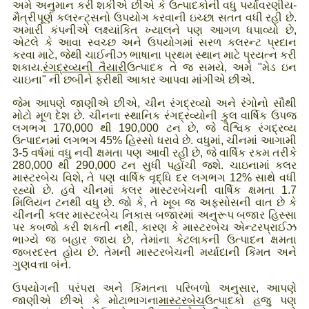
અમે અનુમાન કરી શકીએ છીએ કે ઉત્પાદકોની વધુ પર્યાવરણીય-
મૈત્રીપૂર્ણ કલરન્ટ્સનો ઉપયોગ કરવાની ઇચ્છા સતત વધી રહી છે.
અમારી કંપનીએ લક્ષ્યાંકિત ખ્યાલને પણ આગળ ધપાવ્યો છે,
એટલે કે આવા સ્વચ્છ અને ઉપયોગમાં સરળ કલરન્ટ પ્રદાન
કરવા માટે, જેથી ચાઈનીઝ ભાષાના પ્રથમ સ્થાન માટે પ્રયત્ન કરી
શકાય.
રંગદ્રવ્યની તૈયારી
ઉત્પાદક તે જ સમયે, અમે "મેડ ઇન
ચાઇના" ની છબીને ફરીથી આકાર આપવા માંગીએ છીએ.
જેમ આપણે જાણીએ છીએ, ચીન રંગદ્રવ્યો અને રંગોનો સૌથી
મોટો મૂળ દેશ છે. ચીનના સ્થાનિક રંગદ્રવ્યોની કુલ વાર્ષિક ઉપજ
લગભગ 170,000 થી 190,000 ટન છે, જે વૈશ્વિક રંગદ્રવ્ય
ઉત્પાદનમાં લગભગ 45% હિસ્સો ધરાવે છે. વધુમાં, ચીનમાં આગામી
3-5 વર્ષમાં વધુ નવી ક્ષમતા પણ આવી રહી છે, જે વાર્ષિક રકમ તરીકે
280,000 થી 290,000 ટન સુધી પહોંચી જશે. ચાઇનામાં કલર
માસ્ટરબેચ વિશે, તે પણ વાર્ષિક વૃદ્ધિ દર લગભગ 12% સાથે વધી
રહ્યો છે. હવે ચીનમાં કલર માસ્ટરબેચની વાર્ષિક ક્ષમતા 1.7
મિલિયન ટનથી વધુ છે. જો કે, તે ખૂબ જ અફસોસની વાત છે કે
ચીનની કલર માસ્ટરબેચ નિકાસ બજારમાં અનુરૂપ બજાર હિસ્સા
પર કબજો કરી શકતી નથી, કારણ કે માસ્ટરબેચ એન્ટરપ્રાઈઝ
ભાગ્યે જ બહાર જાય છે, તેમાંના કેટલાકની ઉત્પાદન ક્ષમતા
જબરદસ્ત હોય છે. તેમની માસ્ટરબેચની મર્યાદાની કિંમત અને
ગુણવત્તા બંને.
ઉપયોગની પરંપરા અને કિંમતના પરિબળો અનુસાર, આપણે
જાણીએ છીએ કે મોટાભાગના
માસ્ટરબેચ
ઉત્પાદકો હજુ પણ