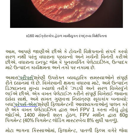
x160 માઈક્રોસ્કોપ હેઠળ ખામીયુક્ત રંગદ્રવ્ય વિક્ષેપિતતા
આમ, આપણે જાણીએ છીએ કે ટોચની વિક્ષેપતાનો સંપર્ક કરવો
સરળ નથી પરંતુ વધારાના પ્રયત્નો અને ખર્ચની વિનંતી કરીએ
છીએ. વધારાના ઇનપુટ જેમ કે પુનરાવર્તિત પેલેટાઇઝિંગ, ઉત્પાદક
માટે ઉત્પાદન કાર્યક્ષમતા અને તકો પર નકામા છે.
અમારા
'
પ્રીપર્સ
'
શ્રેણી ઉપરોક્ત વ્યવહારિક સમસ્યાઓને સંપૂર્ણ
રીતે ધ્યાનમાં લે છે. વિખેરવાની ક્ષમતા વધારવા માટે, અમે ઉત્પાદન
ડિઝાઇનના મુખ્ય ખ્યાલો તરીકે 'ઝડપી અને સરળ વિખેરવું'ને
લઈએ છીએ. એક વખત પેલેટાઈઝ કરીને સંપૂર્ણ વિખેરાઈ જવાના
ધ્યેય સાથે, અમે સખત ગુણવત્તા નિયંત્રણ સૂચકાંક બનાવ્યો:
બધા
'
પ્રેપર્સ-એસ
'
શ્રેણી ફિલામેન્ટની આવશ્યકતાઓનું પાલન કરે
છે એક વખત પેલેટાઇઝિંગ દ્વારા અને FPV 1 કરતા નીચું હોવું
જોઈએ, 1400 મેશની શરત હેઠળ, FPV મશીન દ્વારા 60g
પિગમેન્ટ (40% પિગમેન્ટ લોડિંગ માસ્ટરબેચ 8% સુધી પાતળું).
મોટા ભાગના કિસ્સાઓમાં, ફિલામેન્ટ, પાતળી ફિલ્મ વગેરે જેવા