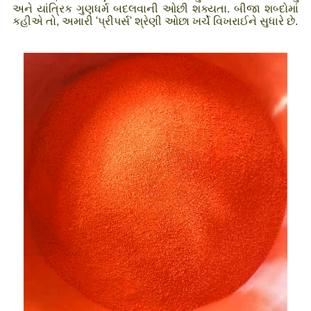
અને યાંત્રિક ગુણધર્મ બદલવાની ઓછી શક્યતા. બીજા શબ્દોમાં
કહીએ તો, અમારી 'પ્રીપર્સ' શ્રેણી ઓછા ખર્ચે વિખરાઈને સુધારે છે.