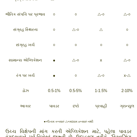
ભૌતિક સંપત્તિ પર પ્રભાવ
○
○
△-○
△-○
સંગ્રહ સ્થિરતા
○
△-○
△
○
સંગ્રહ ખર્ચ
○
○
○
○
સામાન્ય એપ્લિકેશન
●
△-○
x
△-○
રંગ પર ખર્ચ
●
○
△-○
x-△
ડોઝ
0.5-1%
0.5-5%
1-1.5%
2-10%
આકાર
પાવડર
છરો
પ્રવાહી
ગ્રાન્યુલ
●=ઉત્તમ ○=સારું △=મધ્યમ x=સારું નથી
ઉચ્ચ વિક્ષેપની માંગ કરતી એપ્લિકેશન માટે, પહેલા પાવડર
રંગદ્રવ્યને પૂર્વ-વિખેરવું જરૂરી છે, ઉદાહરણ તરીકે, 'સ્ક્વિઝિંગ